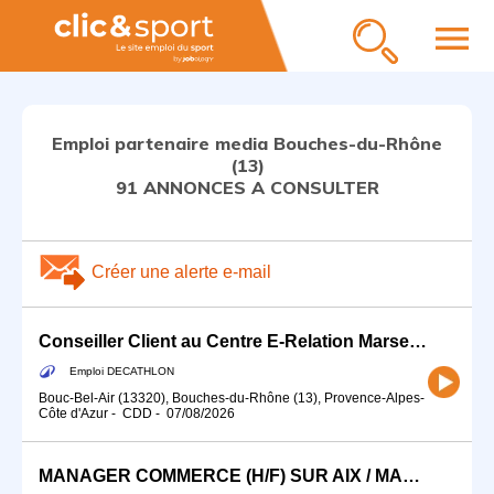
menu
Emploi partenaire media Bouches-du-Rhône
(13)
91 ANNONCES A CONSULTER
Créer une alerte e-mail
Conseiller Client au Centre E-Relation Marseille Provence (H/F) 35h/semaine
Emploi DECATHLON
Bouc-Bel-Air (13320), Bouches-du-Rhône (13), Provence-Alpes-
Côte d'Azur
-
CDD
-
07/08/2026
MANAGER COMMERCE (H/F) SUR AIX / MARSEILLE EST/ ÉTANG DE BERRE