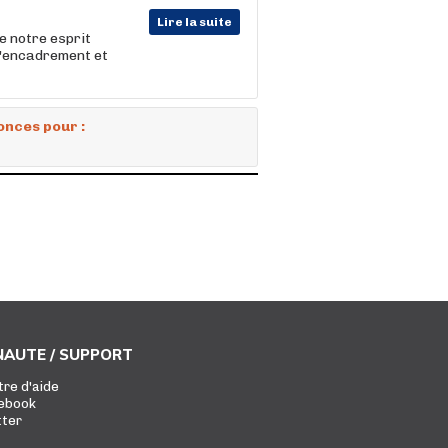
Lire la suite
 notre esprit
l'encadrement et
onces pour :
AUTE / SUPPORT
tre d'aide
ebook
tter