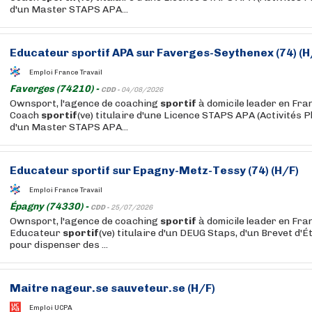
d'un Master STAPS APA...
Educateur
sportif
APA sur Faverges-Seythenex (74) (H
Emploi France Travail
Faverges (74210) -
CDD -
04/08/2026
Ownsport, l'agence de coaching
sportif
à domicile leader en Fra
Coach
sportif
(ve) titulaire d'une Licence STAPS APA (Activités 
d'un Master STAPS APA...
Educateur
sportif
sur Epagny-Metz-Tessy (74) (H/F)
Emploi France Travail
Épagny (74330) -
CDD -
25/07/2026
Ownsport, l'agence de coaching
sportif
à domicile leader en Fra
Educateur
sportif
(ve) titulaire d'un DEUG Staps, d'un Brevet d'É
pour dispenser des ...
Maitre nageur.se sauveteur.se (H/F)
Emploi UCPA