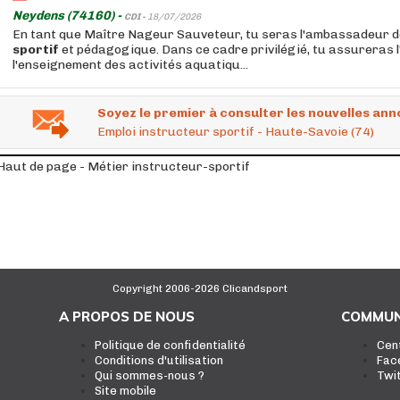
Neydens (74160) -
CDI -
18/07/2026
En tant que Maître Nageur Sauveteur, tu seras l'ambassadeur de
sportif
et pédagogique. Dans ce cadre privilégié, tu assureras 
l'enseignement des activités aquatiqu...
Soyez le premier à consulter les nouvelles ann
Emploi instructeur sportif - Haute-Savoie (74)
Haut de page - Métier instructeur-sportif
Copyright 2006-2026 Clicandsport
A PROPOS DE NOUS
COMMUN
Politique de confidentialité
Cen
Conditions d'utilisation
Fac
Qui sommes-nous ?
Twi
Site mobile