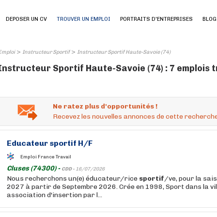
DEPOSER UN CV
TROUVER UN EMPLOI
PORTRAITS D'ENTREPRISES
BLOG
>
>
Emploi
Instructeur Sportif
Instructeur Sportif Haute-Savoie (74)
Instructeur Sportif Haute-Savoie (74) : 7 emplois 
Ne ratez plus d'opportunités !
Recevez les nouvelles annonces de cette recherche
Educateur
sportif
H/F
Emploi France Travail
Cluses (74300) -
CDD -
16/07/2026
Nous recherchons un(e) éducateur/rice
sportif
/ve, pour la sai
2027 à partir de Septembre 2026. Crée en 1998, Sport dans la vill
association d'insertion par l...