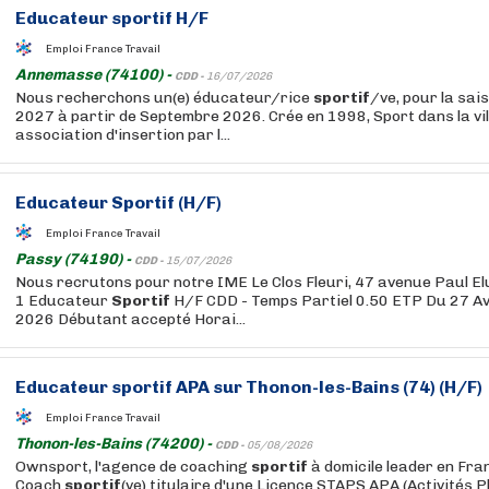
Educateur
sportif
H/F
Emploi France Travail
Annemasse (74100) -
CDD -
16/07/2026
Nous recherchons un(e) éducateur/rice
sportif
/ve, pour la sai
2027 à partir de Septembre 2026. Crée en 1998, Sport dans la vill
association d'insertion par l...
Educateur
Sportif
(H/F)
Emploi France Travail
Passy (74190) -
CDD -
15/07/2026
Nous recrutons pour notre IME Le Clos Fleuri, 47 avenue Paul E
1 Educateur
Sportif
H/F CDD - Temps Partiel 0.50 ETP Du 27 Avr
2026 Débutant accepté Horai...
Educateur
sportif
APA sur Thonon-les-Bains (74) (H/F)
Emploi France Travail
Thonon-les-Bains (74200) -
CDD -
05/08/2026
Ownsport, l'agence de coaching
sportif
à domicile leader en Fra
Coach
sportif
(ve) titulaire d'une Licence STAPS APA (Activités 