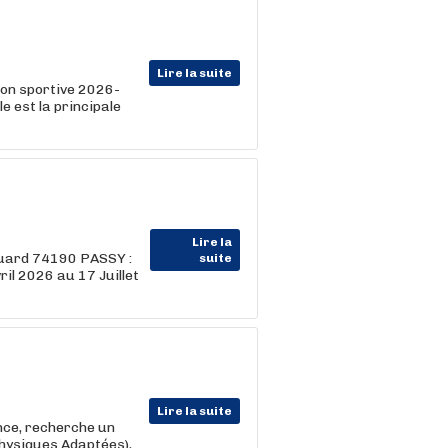
Lire la suite
son sportive 2026-
e est la principale
Lire la
luard 74190 PASSY :
suite
il 2026 au 17 Juillet
Lire la suite
nce, recherche un
Physiques Adaptées),