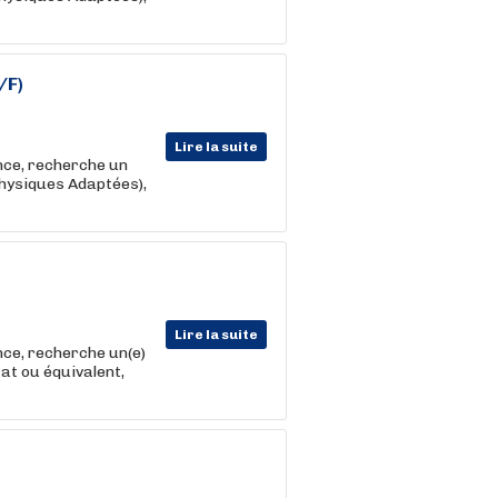
/F)
Lire la suite
nce, recherche un
Physiques Adaptées),
Lire la suite
nce, recherche un(e)
tat ou équivalent,