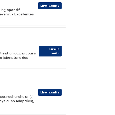
Lire la suite
hing
sportif
evenir. - Excellentes
Lire la
 Création du parcours
suite
re (signature des
Lire la suite
nce, recherche un(e)
Physiques Adaptées),