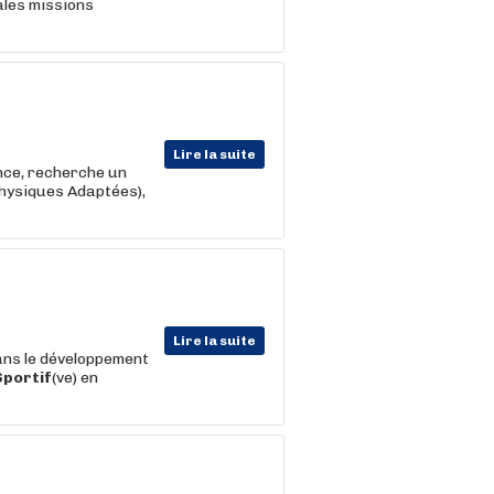
ales missions
Lire la suite
nce, recherche un
Physiques Adaptées),
Lire la suite
ans le développement
Sportif
(ve) en