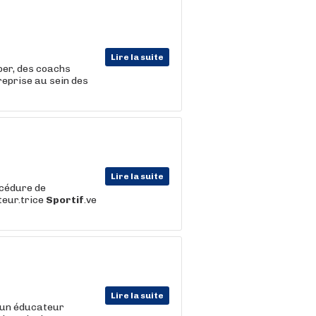
Lire la suite
per, des coachs
reprise au sein des
Lire la suite
océdure de
teur.trice
Sportif
.ve
Lire la suite
, un éducateur