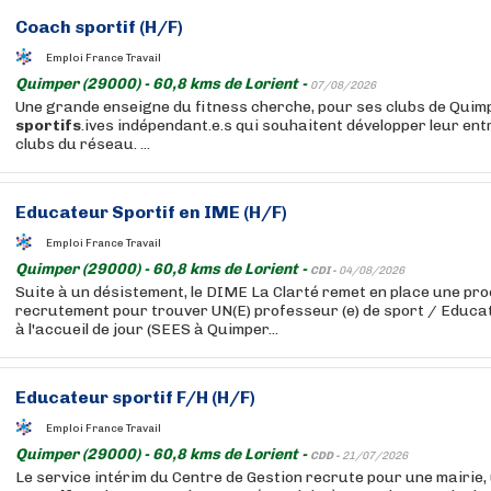
Coach
sportif
(H/F)
Emploi France Travail
Quimper (29000) - 60,8 kms de Lorient -
07/08/2026
Une grande enseigne du fitness cherche, pour ses clubs de Quim
sportifs
.ives indépendant.e.s qui souhaitent développer leur ent
clubs du réseau. ...
Educateur
Sportif
en IME (H/F)
Emploi France Travail
Quimper (29000) - 60,8 kms de Lorient -
CDI -
04/08/2026
Suite à un désistement, le DIME La Clarté remet en place une pr
recrutement pour trouver UN(E) professeur (e) de sport / Educa
à l'accueil de jour (SEES à Quimper...
Educateur
sportif
F/H (H/F)
Emploi France Travail
Quimper (29000) - 60,8 kms de Lorient -
CDD -
21/07/2026
Le service intérim du Centre de Gestion recrute pour une mairie