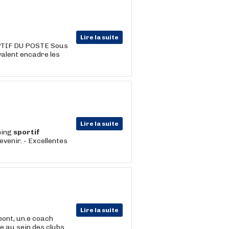
Lire la suite
PTIF DU POSTE Sous
valent encadre les
Lire la suite
hing
sportif
evenir. - Excellentes
Lire la suite
bont, un.e coach
e au sein des clubs