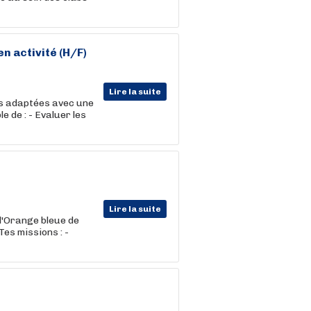
n activité (H/F)
Lire la suite
es adaptées avec une
e de : - Evaluer les
Lire la suite
l'Orange bleue de
Tes missions : -