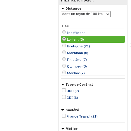
Distance
Lieu
Indifférent
Lorient (3)
Bretagne (21)
Morbihan (9)
Finistère (7)
Quimper (3)
Morlaix (2)
Redon (2)
Type de Contrat
Auray (1)
CDD (7)
Baud (1)
CDI (6)
Hennebont (1)
Landivisiau (1)
Société
Loudéac (1)
France Travail (21)
Ploërmel (1)
Métier