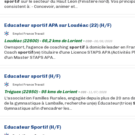
sportif
sur le secteur du Haut Léon (Finistère nord). Vos princip
consistent à: - Concevoir, animer et...
Educateur
sportif
APA sur Loudéac (22) (H/F)
Emploi France Travail
Loudéac (22600) - 66,2 kms de Lorient -
CDD -
08/08/2026
Ownsport, l'agence de coaching
sportif
à domicile leader en Fra
Coach
sportif
(ve) titulaire d'une Licence STAPS APA (Activités 
d'un Master STAPS APA...
Educateur
sportif
(H/F)
Emploi France Travail
Tréguex (22950) - 95 kms de Lorient -
CDI -
11/07/2026
L'association Familles Rurales, engagée depuis plus de 20 ans d
de la gymnastique à Lamballe, recherche un(e) Éducateur(trice)
Gymnastique afin d'encadrer les...
Educateur
Sportif
(H/F)