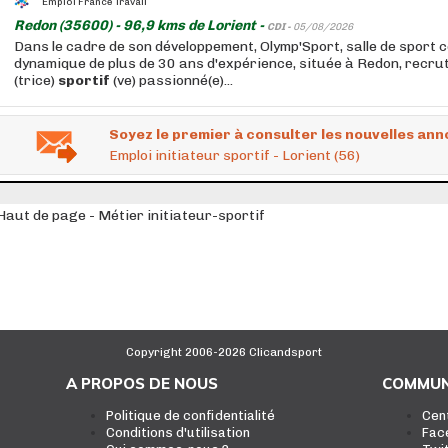
Emploi France Travail
Redon (35600) - 96,9 kms de Lorient -
CDI -
05/08/2026
Dans le cadre de son développement, Olymp'Sport, salle de sport c
dynamique de plus de 30 ans d'expérience, située à Redon, recru
(trice)
sportif
(ve) passionné(e)...
Soyez le premier à consulter les nouvelles ann
Emploi initiateur sportif - Lorient (56)
Haut de page - Métier initiateur-sportif
Copyright 2006-2026 Clicandsport
A PROPOS DE NOUS
COMMUN
Politique de confidentialité
Cen
Conditions d'utilisation
Fac