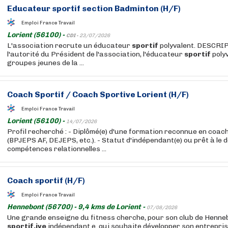
Educateur
sportif
section Badminton (H/F)
Emploi France Travail
Lorient (56100) -
CDI -
23/07/2026
L'association recrute un éducateur
sportif
polyvalent. DESCRI
l'autorité du Président de l'association, l'éducateur
sportif
poly
groupes jeunes de la ...
Coach
Sportif
/ Coach Sportive Lorient (H/F)
Emploi France Travail
Lorient (56100) -
14/07/2026
Profil recherché : - Diplômé(e) d'une formation reconnue en coac
(BPJEPS AF, DEJEPS, etc.). - Statut d'indépendant(e) ou prêt à le d
compétences relationnelles ...
Coach
sportif
(H/F)
Emploi France Travail
Hennebont (56700) - 9,4 kms de Lorient -
07/08/2026
Une grande enseigne du fitness cherche, pour son club de Henne
sportif.ive
indépendant.e. qui souhaite développer son entrepris