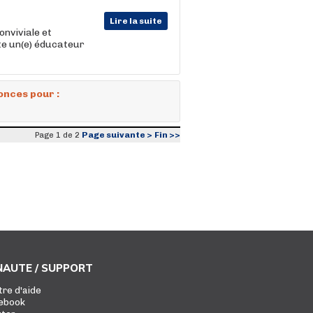
Lire la suite
onviviale et
te un(e) éducateur
onces pour :
Page suivante >
Fin >>
Page 1 de 2
AUTE / SUPPORT
tre d'aide
ebook