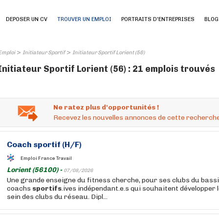
DEPOSER UN CV
TROUVER UN EMPLOI
PORTRAITS D'ENTREPRISES
BLOG
>
>
Emploi
Initiateur Sportif
Initiateur Sportif Lorient (56)
Initiateur Sportif Lorient (56) : 21 emplois trouvés
Ne ratez plus d'opportunités !
Recevez les nouvelles annonces de cette recherche
Coach
sportif
(H/F)
Emploi France Travail
Lorient (56100) -
07/08/2026
Une grande enseigne du fitness cherche, pour ses clubs du bassi
coachs
sportifs
.ives indépendant.e.s qui souhaitent développer 
sein des clubs du réseau. Dipl...