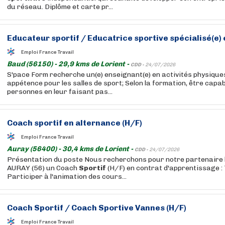
du réseau. Diplôme et carte pr...
Educateur
sportif
/ Educatrice sportive spécialisé(e) e
Emploi France Travail
Baud (56150) - 29,9 kms de Lorient -
CDD -
24/07/2026
S'pace Form recherche un(e) enseignant(e) en activités physiqu
appétence pour les salles de sport; Selon la formation, être capabl
personnes en leur faisant pas...
Coach
sportif
en alternance (H/F)
Emploi France Travail
Auray (56400) - 30,4 kms de Lorient -
CDD -
24/07/2026
Présentation du poste Nous recherchons pour notre partenaire 
AURAY (56) un Coach
Sportif
(H/F) en contrat d'apprentissage : 
Participer à l'animation des cours...
Coach
Sportif
/ Coach Sportive Vannes (H/F)
Emploi France Travail