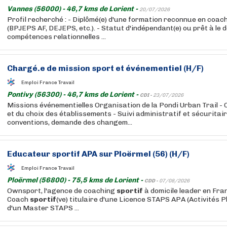
Vannes (56000) - 46,7 kms de Lorient -
20/07/2026
Profil recherché : - Diplômé(e) d'une formation reconnue en coac
(BPJEPS AF, DEJEPS, etc.). - Statut d'indépendant(e) ou prêt à le d
compétences relationnelles ...
Chargé.e de mission sport et événementiel (H/F)
Emploi France Travail
Pontivy (56300) - 46,7 kms de Lorient -
CDI -
23/07/2026
Missions événementielles Organisation de la Pondi Urban Trail -
et du choix des établissements - Suivi administratif et sécuritai
conventions, demande des changem...
Educateur
sportif
APA sur Ploërmel (56) (H/F)
Emploi France Travail
Ploërmel (56800) - 75,5 kms de Lorient -
CDD -
07/08/2026
Ownsport, l'agence de coaching
sportif
à domicile leader en Fra
Coach
sportif
(ve) titulaire d'une Licence STAPS APA (Activités 
d'un Master STAPS ...