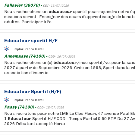
Fallavier (38070) -
CDI -
16/07/2026
Nous recherchons un
éducateur
sportif pour rejoindre notre éq
missions seront : Enseigner des cours d'apprentissage de la nat
adultes. Participer à l'o...
Educateur
sportif H/F
Emploi France Travail
Annemasse (74100) -
CDD -
16/07/2026
Nous recherchons un(e)
éducateur
/rice sportif/ve, pour la sa
2027 à partir de Septembre 2026. Crée en 1998, Sport dans la vill
association d'insertio...
Educateur
Sportif (H/F)
Emploi France Travail
Passy (74190) -
CDD -
15/07/2026
Nous recrutons pour notre IME Le Clos Fleuri, 47 avenue Paul E
1
Educateur
Sportif H/F CDD - Temps Partiel 0.50 ETP Du 27 Avr
2026 Débutant accepté Horai...