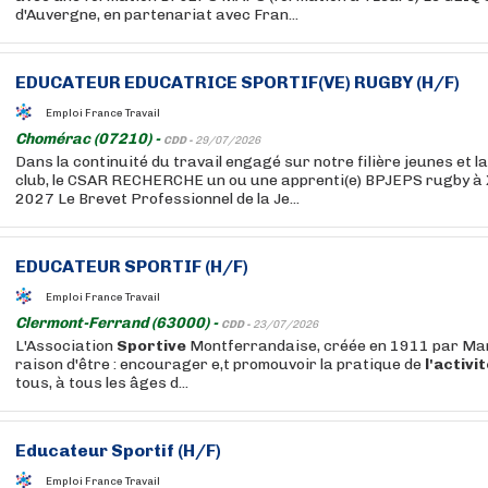
d'Auvergne, en partenariat avec Fran...
EDUCATEUR
EDUCATRICE
SPORTIF(VE) RUGBY (H/F)
Emploi France Travail
Chomérac (07210) -
CDD -
29/07/2026
Dans la continuité du travail engagé sur notre filière jeunes et l
club, le CSAR RECHERCHE un ou une apprenti(e) BPJEPS rugby à
2027 Le Brevet Professionnel de la Je...
EDUCATEUR
SPORTIF (H/F)
Emploi France Travail
Clermont-Ferrand (63000) -
CDD -
23/07/2026
L'Association
Sportive
Montferrandaise, créée en 1911 par Mar
raison d'être : encourager e,t promouvoir la pratique de
l'activi
tous, à tous les âges d...
Educateur
Sportif (H/F)
Emploi France Travail