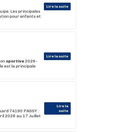
Lire la suite
uipe. Les principales
ation pour enfants et
Lire la suite
ison
sportive
2026-
e est la principale
Lire la
luard 74190 PASSY :
suite
il 2026 au 17 Juillet