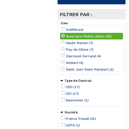
FILTRER PAR :
Lieu
Indifférent
Auvergne-Rhône-Alpes (42)
Haute-Savoie (7)
Puy-de-Dôme (7)
Clermont-Ferrand (4)
Ambert (2)
Saint-Just-Saint-Rambert (2)
Annemasse (1)
Type de Contrat
Bellerive-sur-Allier (1)
CDD (17)
Bonneville (1)
CDI (17)
Caluire-et-Cuire (1)
Saisonnier (1)
Chambéry (1)
Chassieu (1)
Société
Chomérac (1)
France Travail (41)
UCPA (1)