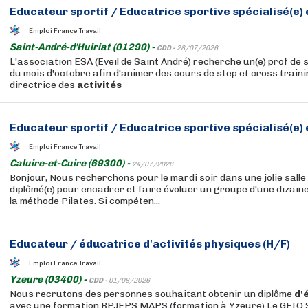
Educateur
sportif /
Educatrice
sportive
spécialisé(e)
Emploi France Travail
Saint-André-d'Huiriat (01290) -
CDD -
28/07/2026
L'association ESA (Eveil de Saint André) recherche un(e) prof de 
du mois d'octobre afin d'animer des cours de step et cross trainin
directrice des
activités
Educateur
sportif /
Educatrice
sportive
spécialisé(e)
Emploi France Travail
Caluire-et-Cuire (69300) -
24/07/2026
Bonjour, Nous recherchons pour le mardi soir dans une jolie salle 
diplômé(e) pour encadrer et faire évoluer un groupe d'une dizai
la méthode Pilates. Si compéten...
Educateur
/
éducatrice
d'activités
physiques (H/F)
Emploi France Travail
Yzeure (03400) -
CDD -
01/08/2026
Nous recrutons des personnes souhaitant obtenir un diplôme
d'
avec une formation BPJEPS MAPS (formation à Yzeure) Le GEIQ S