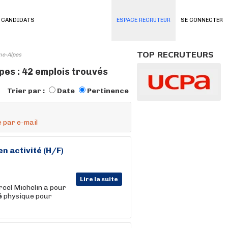
 CANDIDATS
ESPACE RECRUTEUR
SE CONNECTER
TOP RECRUTEURS
ne-Alpes
es : 42 emplois trouvés
Trier par :
Date
Pertinence
 par e-mail
 en
activité
(H/F)
Lire la suite
cel Michelin a pour
é
physique pour