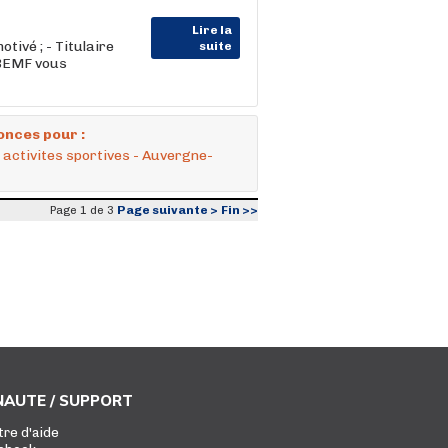
Lire la
tivé ; - Titulaire
suite
 BEMF vous
onces pour :
activites sportives - Auvergne-
Page suivante >
Fin >>
Page 1 de 3
AUTE / SUPPORT
tre d'aide