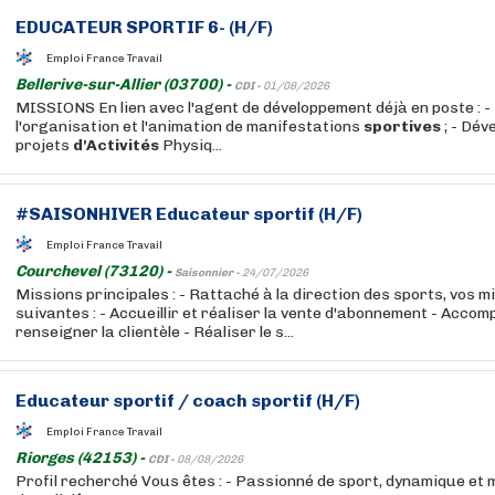
EDUCATEUR
SPORTIF 6- (H/F)
Emploi France Travail
Bellerive-sur-Allier (03700) -
CDI -
01/08/2026
MISSIONS En lien avec l'agent de développement déjà en poste : -
l'organisation et l'animation de manifestations
sportives
; - Dév
projets
d'Activités
Physiq...
#SAISONHIVER
Educateur
sportif (H/F)
Emploi France Travail
Courchevel (73120) -
Saisonnier -
24/07/2026
Missions principales : - Rattaché à la direction des sports, vos m
suivantes : - Accueillir et réaliser la vente d'abonnement - Acco
renseigner la clientèle - Réaliser le s...
Educateur
sportif / coach sportif (H/F)
Emploi France Travail
Riorges (42153) -
CDI -
08/08/2026
Profil recherché Vous êtes : - Passionné de sport, dynamique et mo