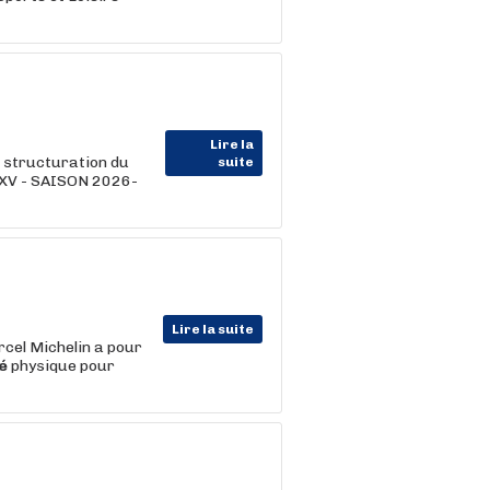
Lire la
a structuration du
suite
 XV - SAISON 2026-
Lire la suite
cel Michelin a pour
té
physique pour