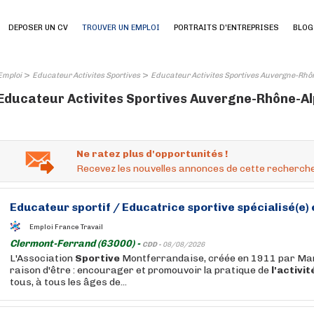
DEPOSER UN CV
TROUVER UN EMPLOI
PORTRAITS D'ENTREPRISES
BLOG
>
>
Emploi
Educateur Activites Sportives
Educateur Activites Sportives Auvergne-Rhô
Educateur Activites Sportives Auvergne-Rhône-Alp
Ne ratez plus d'opportunités !
Recevez les nouvelles annonces de cette recherche
Educateur
sportif /
Educatrice
sportive
spécialisé(e)
Emploi France Travail
Clermont-Ferrand (63000) -
CDD -
08/08/2026
L'Association
Sportive
Montferrandaise, créée en 1911 par Mar
raison d'être : encourager et promouvoir la pratique de
l'activit
tous, à tous les âges de...