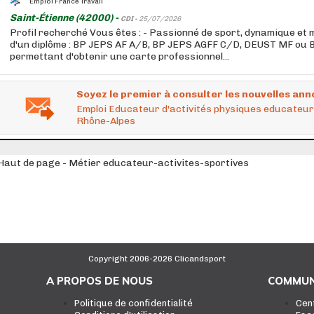
Emploi France Travail
Saint-Étienne (42000) -
CDI -
25/07/2026
Profil recherché Vous êtes : - Passionné de sport, dynamique et mo
d'un diplôme : BP JEPS AF A/B, BP JEPS AGFF C/D, DEUST MF ou
permettant d'obtenir une carte professionnel...
Soyez le premier à consulter les nouvelles ann
Emploi Educateur d'activités physiques educateur 
Rhône-Alpes
Haut de page - Métier educateur-activites-sportives
Copyright 2006-2026 Clicandsport
A PROPOS DE NOUS
COMMUN
Politique de confidentialité
Cen