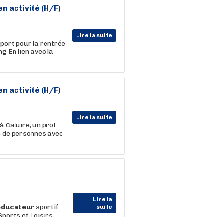
 en
activité
(H/F)
Lire la suite
sport pour la rentrée
g En lien avec la
 en
activité
(H/F)
Lire la suite
à Caluire, un prof
ne de personnes avec
Lire la
éducateur
sportif
suite
ports et Loisirs