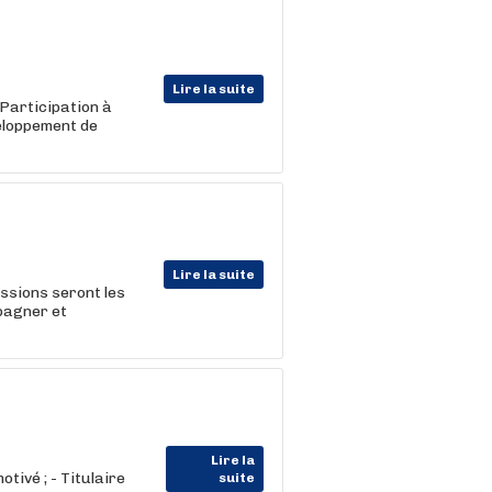
Lire la suite
 Participation à
eloppement de
Lire la suite
issions seront les
mpagner et
Lire la
tivé ; - Titulaire
suite