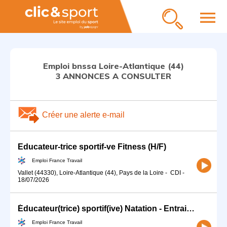
menu
Emploi bnssa Loire-Atlantique (44)
3 ANNONCES A CONSULTER
Créer une alerte e-mail
Educateur-trice sportif-ve Fitness (H/F)
Emploi France Travail
Vallet (44330), Loire-Atlantique (44), Pays de la Loire
-
CDI
-
18/07/2026
Éducateur(trice) sportif(ive) Natation - Entraineur(e) natation (H/F)
Emploi France Travail