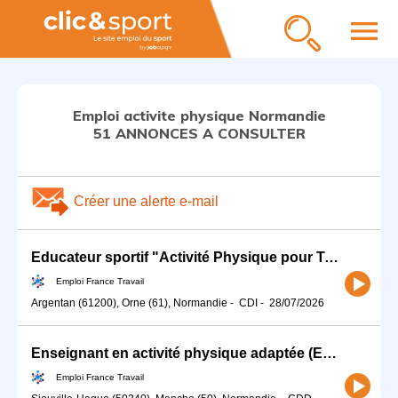
menu
Emploi activite physique Normandie
51 ANNONCES A CONSULTER
Créer une alerte e-mail
Educateur sportif "Activité Physique pour Tous" (H/F)
Emploi France Travail
Argentan (61200), Orne (61), Normandie
-
CDI
-
28/07/2026
Enseignant en activité physique adaptée (EAPA) (F/H)
Emploi France Travail