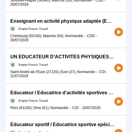
Siouville-Hague (50340), Manche (50), Normandie
-
CDD
-
30/07/2026
Enseignant en activité physique adaptée (EAPA) (H/F)
Emploi France Travail
Cherbourg (50100), Manche (50), Normandie
-
CDD
-
30/07/2026
UN ÉDUCATEUR D'ACTIVITÉS PHYSIQUES ADAPTÉES - CDI (27) (H/F)
Emploi France Travail
Saint-André-de-l'Eure (27220), Eure (27), Normandie
-
CDI
-
11/07/2026
Educateur / Educatrice d'activités sportives (H/F)
Emploi France Travail
Flers (61100), Orne (61), Normandie
-
CDI
-
20/07/2026
Educateur sportif / Educatrice sportive spécialisé(e) en activité (H/F)