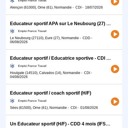
Emploi France Travail
Alençon (61000), Orne (61), Normandie
-
CDI
-
18/07/2026
Educateur sportif APA sur Le Neubourg (27) (H/F)
Emploi France Travail
Le Neubourg (27110), Eure (27), Normandie
-
CDD
-
06/08/2026
Educateur sportif / Educatrice sportive - CDI 35h (H/F)
Emploi France Travail
Houlgate (14510), Calvados (14), Normandie
-
CDI
-
04/08/2026
Educateur sportif / coach sportif (H/F)
Emploi France Travail
Sées (61500), Orne (61), Normandie
-
CDI
-
01/08/2026
Un Éducateur sportif (H/F) - CDD 4 mois (IFS) (H/F)