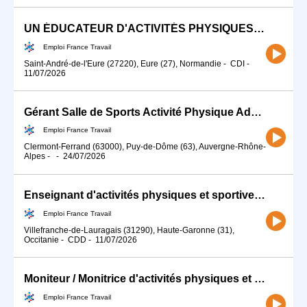
UN ÉDUCATEUR D'ACTIVITÉS PHYSIQUES ADAPTÉES - CDI (27) (H/F)
Emploi France Travail
Saint-André-de-l'Eure (27220), Eure (27), Normandie
-
CDI
-
11/07/2026
Gérant Salle de Sports Activité Physique Adaptée H/F
Emploi France Travail
Clermont-Ferrand (63000), Puy-de-Dôme (63), Auvergne-Rhône-
Alpes
-
-
24/07/2026
Enseignant d'activités physiques et sportives en IME et DITEP (H/F)
Emploi France Travail
Villefranche-de-Lauragais (31290), Haute-Garonne (31),
Occitanie
-
CDD
-
11/07/2026
Moniteur / Monitrice d'activités physiques et sportives adaptées (H/F)
Emploi France Travail