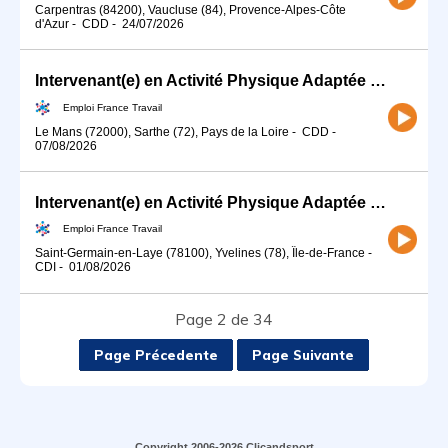
Carpentras (84200), Vaucluse (84), Provence-Alpes-Côte
d'Azur
-
CDD
-
24/07/2026
Intervenant(e) en Activité Physique Adaptée 72 H/F (H/F)
Emploi France Travail
Le Mans (72000), Sarthe (72), Pays de la Loire
-
CDD
-
07/08/2026
Intervenant(e) en Activité Physique Adaptée 78 H/F (H/F)
Emploi France Travail
Saint-Germain-en-Laye (78100), Yvelines (78), Île-de-France
-
CDI
-
01/08/2026
Page 2 de 34
Page Précedente
Page Suivante
Copyright 2006-2026 Clicandsport