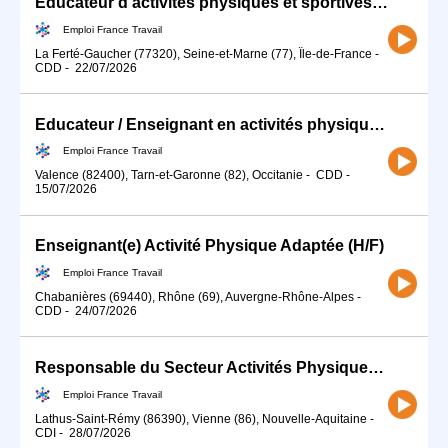
Educateur d'activités physiques et sportives (APS) H/F
Emploi France Travail
La Ferté-Gaucher (77320), Seine-et-Marne (77), Île-de-France
-
CDD
-
22/07/2026
Educateur / Enseignant en activités physiques adaptées (H/F)
Emploi France Travail
Valence (82400), Tarn-et-Garonne (82), Occitanie
-
CDD
-
15/07/2026
Enseignant(e) Activité Physique Adaptée (H/F)
Emploi France Travail
Chabanières (69440), Rhône (69), Auvergne-Rhône-Alpes
-
CDD
-
24/07/2026
Responsable du Secteur Activités Physiques de Pleine Nature (H/F)
Emploi France Travail
Lathus-Saint-Rémy (86390), Vienne (86), Nouvelle-Aquitaine
-
CDI
-
28/07/2026