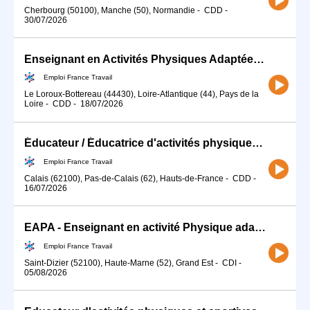
Cherbourg (50100), Manche (50), Normandie
-
CDD
-
30/07/2026
Enseignant en Activités Physiques Adaptées (H/F) sur Vertou
Emploi France Travail
Le Loroux-Bottereau (44430), Loire-Atlantique (44), Pays de la
Loire
-
CDD
-
18/07/2026
Éducateur / Éducatrice d'activités physiques Adaptées (H/F)
Emploi France Travail
Calais (62100), Pas-de-Calais (62), Hauts-de-France
-
CDD
-
16/07/2026
EAPA - Enseignant en activité Physique adapté (H/F)
Emploi France Travail
Saint-Dizier (52100), Haute-Marne (52), Grand Est
-
CDI
-
05/08/2026