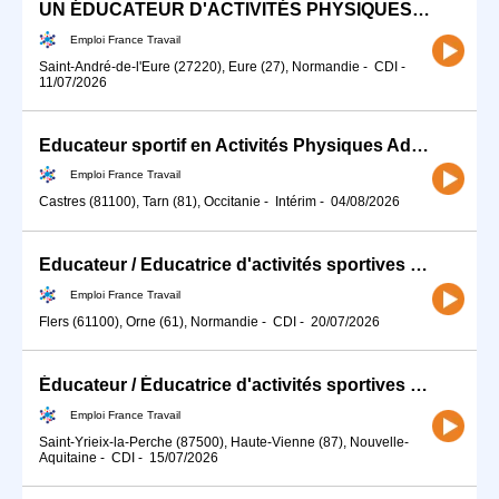
UN ÉDUCATEUR D'ACTIVITÉS PHYSIQUES ADAPTÉES - CDI (27) (H/F)
Emploi France Travail
Saint-André-de-l'Eure (27220), Eure (27), Normandie
-
CDI
-
11/07/2026
Educateur sportif en Activités Physiques Adaptées (APA) H/F (H/F)
Emploi France Travail
Castres (81100), Tarn (81), Occitanie
-
Intérim
-
04/08/2026
Educateur / Educatrice d'activités sportives (H/F)
Emploi France Travail
Flers (61100), Orne (61), Normandie
-
CDI
-
20/07/2026
Éducateur / Éducatrice d'activités sportives (H/F)
Emploi France Travail
Saint-Yrieix-la-Perche (87500), Haute-Vienne (87), Nouvelle-
Aquitaine
-
CDI
-
15/07/2026