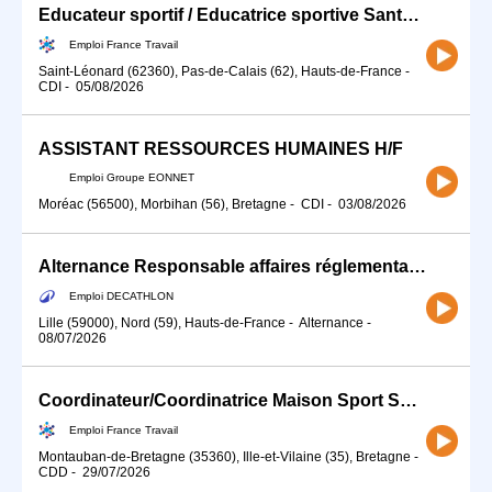
Educateur sportif / Educatrice sportive Santé (H/F)
Emploi France Travail
Saint-Léonard (62360), Pas-de-Calais (62), Hauts-de-France
-
CDI
-
05/08/2026
ASSISTANT RESSOURCES HUMAINES H/F
Emploi Groupe EONNET
Moréac (56500), Morbihan (56), Bretagne
-
CDI
-
03/08/2026
Alternance Responsable affaires réglementaires (H/F)
Emploi DECATHLON
Lille (59000), Nord (59), Hauts-de-France
-
Alternance
-
08/07/2026
Coordinateur/Coordinatrice Maison Sport Santé (H/F)
Emploi France Travail
Montauban-de-Bretagne (35360), Ille-et-Vilaine (35), Bretagne
-
CDD
-
29/07/2026