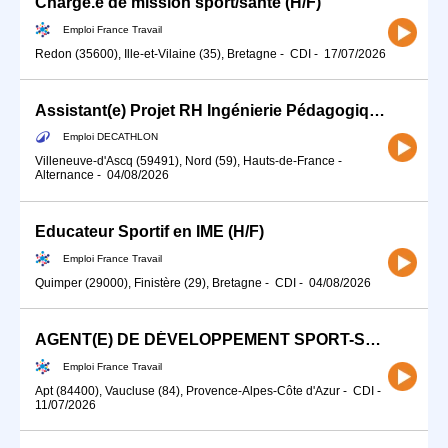
Chargé.e de mission sport/santé (H/F)
Emploi France Travail
Redon (35600), Ille-et-Vilaine (35), Bretagne
-
CDI
-
17/07/2026
Assistant(e) Projet RH Ingénierie Pédagogique (H/F)
Emploi DECATHLON
Villeneuve-d'Ascq (59491), Nord (59), Hauts-de-France
-
Alternance
-
04/08/2026
Educateur Sportif en IME (H/F)
Emploi France Travail
Quimper (29000), Finistère (29), Bretagne
-
CDI
-
04/08/2026
AGENT(E) DE DÉVELOPPEMENT SPORT-SANTÉ ENSEIGNANT(E) EN ACTIVITE (H/F)
Emploi France Travail
Apt (84400), Vaucluse (84), Provence-Alpes-Côte d'Azur
-
CDI
-
11/07/2026