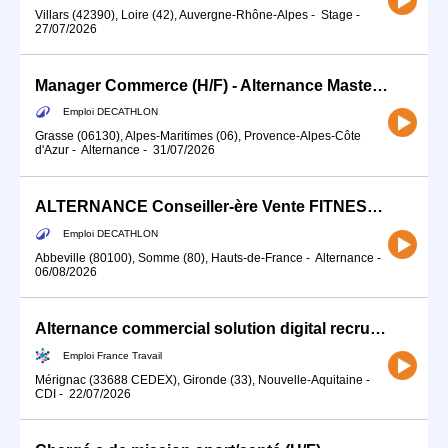
Villars (42390), Loire (42), Auvergne-Rhône-Alpes
-
Stage
-
27/07/2026
Manager Commerce (H/F) - Alternance Master 1 / 2 - Management et Commerce
Emploi DECATHLON
Grasse (06130), Alpes-Maritimes (06), Provence-Alpes-Côte
d'Azur
-
Alternance
-
31/07/2026
ALTERNANCE Conseiller-ère Vente FITNESS (H/F) Futur Resp de Rayon (cadre)
Emploi DECATHLON
Abbeville (80100), Somme (80), Hauts-de-France
-
Alternance
-
06/08/2026
Alternance commercial solution digital recrutement sportifs H/F
Emploi France Travail
Mérignac (33688 CEDEX), Gironde (33), Nouvelle-Aquitaine
-
CDI
-
22/07/2026