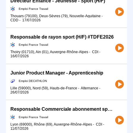
Directeur Enfance - Jeunesse - Sport (H/F)
Emploi France Travail
Thouars (79100), Deux-Sèvres (79), Nouvelle-Aquitaine
-
CDD
-
17/07/2026
Responsable de rayon sport (H/F) #TDFE2026
Emploi France Travail
Thoiry (01710), Ain (01), Auvergne-Rhône-Alpes
-
CDI
-
16/07/2026
Junior Product Manager - Apprenticeship
Emploi DECATHLON
Lille (59000), Nord (59), Hauts-de-France
-
Alternance
-
26/07/2026
Responsable Commerciale abonnement sport minceur (H/F)
Emploi France Travail
Lyon (69000), Rhône (69), Auvergne-Rhône-Alpes
-
CDI
-
11/07/2026