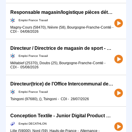
Responsable magasin/logistique pièces détachées sport auto (H/F)
Emploi France Travail
Magny-Cours (58470), Nièvre (58), Bourgogne-Franche-Comté
-
CDI
-
04/08/2026
Directeur / Directrice de magasin de sport - Station de Métabief (H/F)
Emploi France Travail
Métabief (25370), Doubs (25), Bourgogne-Franche-Comté
-
CDI
-
05/08/2026
Directeur(trice) de l'Office Intercommunal des Sports de la 3CO (H/F)
Emploi France Travail
Tsingoni (97680), (), Tsingoni
-
CDI
-
28/07/2026
Conception Textile - Junior Digital Product Manager - Apprentissage (f/m/d)
Emploi DECATHLON
Lille (59000), Nord (59), Hauts-de-France
-
Alternance
-