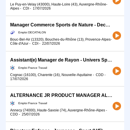
Le Puy-en-Velay (43000), Haute-Loire (43), Auvergne-Rhône-
Alpes
-
CDI
-
17/07/2026
Manager Commerce Sports de Nature - Decathlon Bouc Bel Air
Emploi DECATHLON
Bouc-Bel-Air (13320), Bouches-du-Rhône (13), Provence-Alpes-
Côte d'Azur
-
CDI
-
22/07/2026
Assistant(e) Manager de Rayon - Univers Sport en ALTERNANCE (H/F)
Emploi France Travail
Cognac (16100), Charente (16), Nouvelle-Aquitaine
-
CDD
-
17/07/2026
ALTERNANCE JR PRODUCT MANAGER ALPINE SKI SPORTS MARKETING (H/F)
Emploi France Travail
Annecy (74000), Haute-Savoie (74), Auvergne-Rhône-Alpes
-
CDD
-
25/07/2026