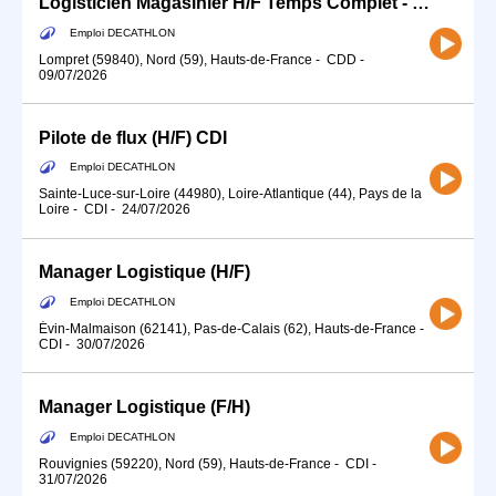
Logisticien Magasinier H/F Temps Complet - Saisons printemps / été
Emploi DECATHLON
Lompret (59840), Nord (59), Hauts-de-France
-
CDD
-
09/07/2026
Pilote de flux (H/F) CDI
Emploi DECATHLON
Sainte-Luce-sur-Loire (44980), Loire-Atlantique (44), Pays de la
Loire
-
CDI
-
24/07/2026
Manager Logistique (H/F)
Emploi DECATHLON
Évin-Malmaison (62141), Pas-de-Calais (62), Hauts-de-France
-
CDI
-
30/07/2026
Manager Logistique (F/H)
Emploi DECATHLON
Rouvignies (59220), Nord (59), Hauts-de-France
-
CDI
-
31/07/2026