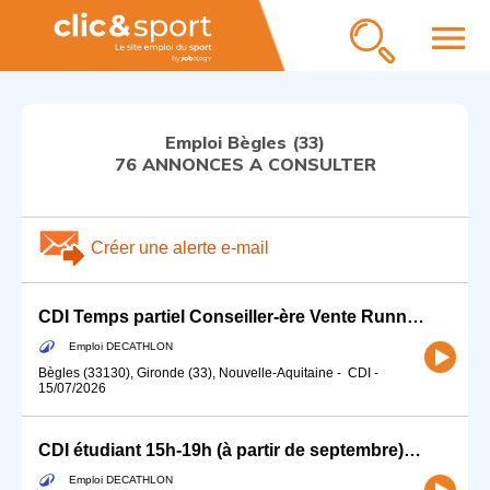
menu
Emploi Bègles (33)
76 ANNONCES A CONSULTER
Créer une alerte e-mail
CDI Temps partiel Conseiller-ère Vente Running à partir de Septembre
Emploi DECATHLON
Bègles (33130), Gironde (33), Nouvelle-Aquitaine
-
CDI
-
15/07/2026
CDI étudiant 15h-19h (à partir de septembre) Hote(esse) Caisse Et Accueil (H/F)
Emploi DECATHLON