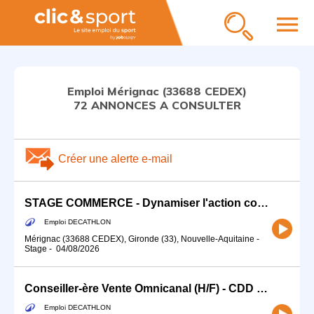
menu
Emploi Mérignac (33688 CEDEX)
72 ANNONCES A CONSULTER
Créer une alerte e-mail
STAGE COMMERCE - Dynamiser l'action commerciale de ton magasin (H/F)
Emploi DECATHLON
Mérignac (33688 CEDEX), Gironde (33), Nouvelle-Aquitaine
-
Stage
-
04/08/2026
Conseiller-ère Vente Omnicanal (H/F) - CDD TEMPS PLEIN 24/08 - 12/09
Emploi DECATHLON