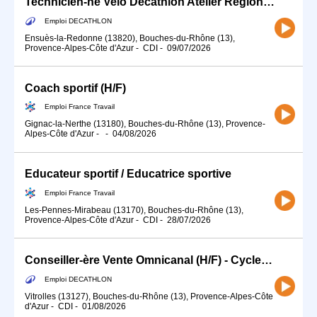
Technicien-ne Velo Decathlon Atelier Régional CDI 35H / Ensuès-la-Redonne (H/F)
Emploi DECATHLON
Ensuès-la-Redonne (13820), Bouches-du-Rhône (13),
Provence-Alpes-Côte d'Azur
-
CDI
-
09/07/2026
Coach sportif (H/F)
Emploi France Travail
Gignac-la-Nerthe (13180), Bouches-du-Rhône (13), Provence-
Alpes-Côte d'Azur
-
-
04/08/2026
Educateur sportif / Educatrice sportive
Emploi France Travail
Les-Pennes-Mirabeau (13170), Bouches-du-Rhône (13),
Provence-Alpes-Côte d'Azur
-
CDI
-
28/07/2026
Conseiller-ère Vente Omnicanal (H/F) - Cycle - Temps partiel 10-12h
Emploi DECATHLON
Vitrolles (13127), Bouches-du-Rhône (13), Provence-Alpes-Côte
d'Azur
-
CDI
-
01/08/2026