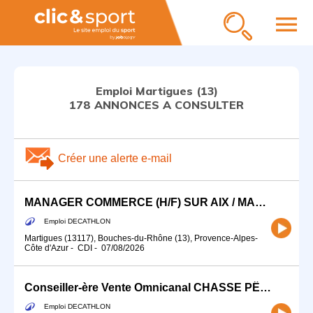
menu
Emploi Martigues (13)
178 ANNONCES A CONSULTER
Créer une alerte e-mail
MANAGER COMMERCE (H/F) SUR AIX / MARSEILLE EST/ ÉTANG DE BERRE
Emploi DECATHLON
Martigues (13117), Bouches-du-Rhône (13), Provence-Alpes-
Côte d'Azur
-
CDI
-
07/08/2026
Conseiller-ère Vente Omnicanal CHASSE PÊCHE (H/F) - Temps partiel
Emploi DECATHLON