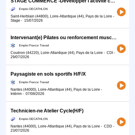
STAGE COMMERCE -Développer l'activité commerciale de ton sport (H/F)SPORTS D'EAU
Emploi DECATHLON
Saint-Herblain (44800), Loire-Atlantique (44), Pays de la Loire
-
Stage
-
15/07/2026
Intervenant(e) Pilates ou renforcement musculaire (H/F)
Emploi France Travail
Couëron (44220), Loire-Atlantique (44), Pays de la Loire
-
CDI
-
29/07/2026
Paysagiste en sols sportifs H/F/X
Emploi France Travail
Nantes (44000), Loire-Atlantique (44), Pays de la Loire
-
Intérim
-
07/08/2026
Technicien-ne Atelier Cycle(H/F)
Emploi DECATHLON
Nantes (44000), Loire-Atlantique (44), Pays de la Loire
-
CDD
-
23/07/2026