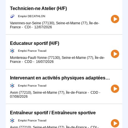
Technicien-ne Atelier (H/F)
Emploi DECATHLON
Varennes-sur-Seine (77130), Seine-et-Marne (77), Île-de-
France
-
CDI
-
12/07/2026
Educateur sportif (H/F)
Emploi France Travail
Montereau-Fault-Yonne (77130), Seine-et-Marne (77), Île-de-
France
-
CDD
-
16/07/2026
Intervenant en activités physiques adaptées (H/F)
Emploi France Travail
Avon (77210), Seine-et-Marne (77), Île-de-France
-
CDD
-
07/08/2026
Entraîneur sportif / Entraîneure sportive
Emploi France Travail
Avon (77210), Seine-et-Marne (77), Île-de-France
-
CDI
-