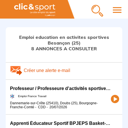
menu
Emploi education en activites sportives
Besançon (25)
8 ANNONCES A CONSULTER
Créer une alerte e-mail
Professeur / Professeure d'activités sportives (H/F)
Emploi France Travail
Dannemarie-sur-Crête (25410), Doubs (25), Bourgogne-
Franche-Comté
-
CDD
-
20/07/2026
Apprenti Éducateur Sportif BPJEPS Basket-Ball (H/F)