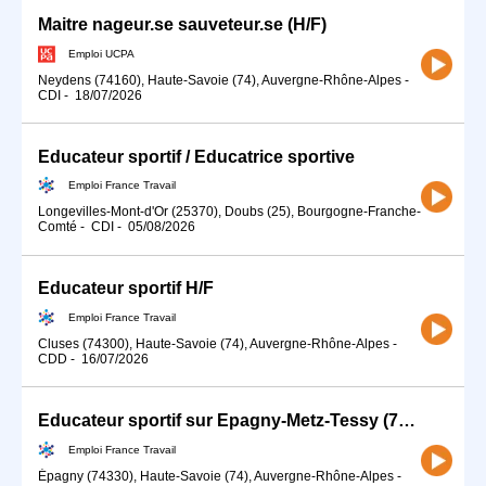
Maitre nageur.se sauveteur.se (H/F)
Emploi UCPA
Neydens (74160), Haute-Savoie (74), Auvergne-Rhône-Alpes
-
CDI
-
18/07/2026
Educateur sportif / Educatrice sportive
Emploi France Travail
Longevilles-Mont-d'Or (25370), Doubs (25), Bourgogne-Franche-
Comté
-
CDI
-
05/08/2026
Educateur sportif H/F
Emploi France Travail
Cluses (74300), Haute-Savoie (74), Auvergne-Rhône-Alpes
-
CDD
-
16/07/2026
Educateur sportif sur Epagny-Metz-Tessy (74) (H/F)
Emploi France Travail
Épagny (74330), Haute-Savoie (74), Auvergne-Rhône-Alpes
-