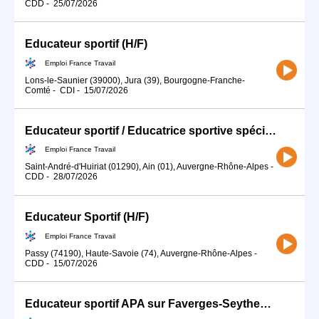
CDD
-
25/07/2026
Educateur sportif (H/F)
Emploi France Travail
Lons-le-Saunier (39000), Jura (39), Bourgogne-Franche-
Comté
-
CDI
-
15/07/2026
Educateur sportif / Educatrice sportive spécialisé(e) en activité (H/F)
Emploi France Travail
Saint-André-d'Huiriat (01290), Ain (01), Auvergne-Rhône-Alpes
-
CDD
-
28/07/2026
Educateur Sportif (H/F)
Emploi France Travail
Passy (74190), Haute-Savoie (74), Auvergne-Rhône-Alpes
-
CDD
-
15/07/2026
Educateur sportif APA sur Faverges-Seythenex (74) (H/F)