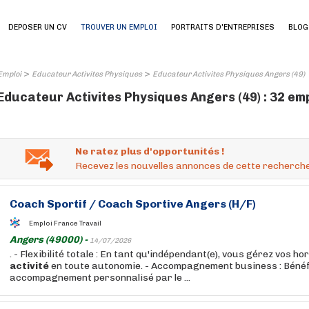
DEPOSER UN CV
TROUVER UN EMPLOI
PORTRAITS D'ENTREPRISES
BLOG
>
>
Emploi
Educateur Activites Physiques
Educateur Activites Physiques Angers (49)
Educateur Activites Physiques Angers (49) : 32 em
Ne ratez plus d'opportunités !
Recevez les nouvelles annonces de cette recherche
Coach Sportif / Coach Sportive Angers (H/F)
Emploi France Travail
Angers (49000) -
14/07/2026
. - Flexibilité totale : En tant qu'indépendant(e), vous gérez vos ho
activité
en toute autonomie. - Accompagnement business : Bénéf
accompagnement personnalisé par le ...