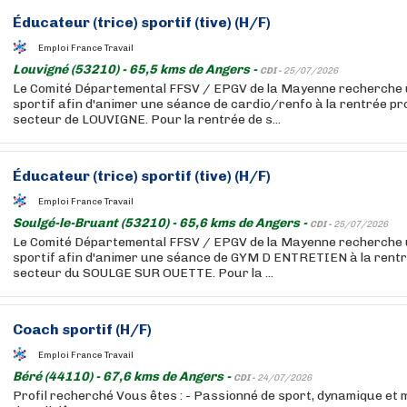
Éducateur
(trice) sportif (tive) (H/F)
Emploi France Travail
Louvigné (53210) - 65,5 kms de Angers -
CDI -
25/07/2026
Le Comité Départemental FFSV / EPGV de la Mayenne recherche
sportif afin d'animer une séance de cardio/renfo à la rentrée pr
secteur de LOUVIGNE. Pour la rentrée de s...
Éducateur
(trice) sportif (tive) (H/F)
Emploi France Travail
Soulgé-le-Bruant (53210) - 65,6 kms de Angers -
CDI -
25/07/2026
Le Comité Départemental FFSV / EPGV de la Mayenne recherche
sportif afin d'animer une séance de GYM D ENTRETIEN à la rentr
secteur du SOULGE SUR OUETTE. Pour la ...
Coach sportif (H/F)
Emploi France Travail
Béré (44110) - 67,6 kms de Angers -
CDI -
24/07/2026
Profil recherché Vous êtes : - Passionné de sport, dynamique et mo