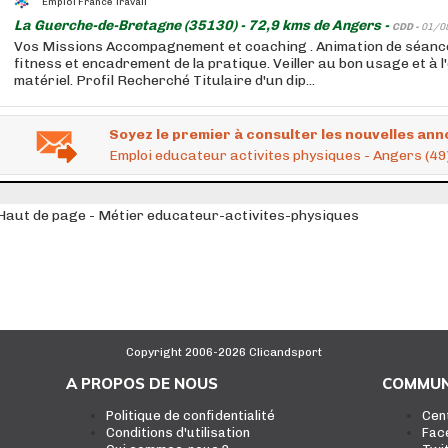
Emploi France Travail
La Guerche-de-Bretagne (35130) - 72,9 kms de Angers -
CDD -
01/0
Vos Missions Accompagnement et coaching . Animation de séance
fitness et encadrement de la pratique. Veiller au bon usage et à l
matériel. Profil Recherché Titulaire d'un dip...
Soyez le premier à consulter les nouvelles ann
Emploi educateur activites physiques - Angers (49
Haut de page - Métier educateur-activites-physiques
Copyright 2006-2026 Clicandsport
A PROPOS DE NOUS
COMMUN
Politique de confidentialité
Cen
Conditions d'utilisation
Fac