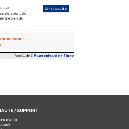
8/2026
Lire la suite
s de sport de
'entretien du
onces pour :
)
Page suivante >
Fin >>
Page 1 de 3
AUTE / SUPPORT
tre d'aide
ebook