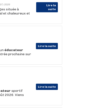
07/2026
Lire la
ges située à
suite
al et chaleureux et
Lire la suite
 un
éducateur
entrée prochaine sur
Lire la suite
cateur
sportif
août 2026. Viens