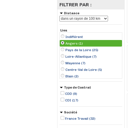
FILTRER PAR :
Distance
Lieu
Indifférent
Angers (1)
Pays de la Loire (25)
Loire-Atlantique (7)
Mayenne (7)
Centre-Val de Loire (5)
Blain (2)
La Flèche (2)
Type de Contrat
Laval (2)
CDD (9)
Le Mans (2)
CDI (17)
Tours (2)
Béré (1)
Société
Chinon (1)
France Travail (32)
Cholet (1)