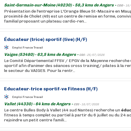
Saint-Germain-sur-Moine (49230) - 58,3 kms de Angers -
CDD -
16/
Présentation de l'entreprise L'Orange Bleue St-Macaire en Mau
proximité de Cholet (49) est un centre de remise en forme, convivi
familial proposant un plateau cardio-ren...
Éducateur
(trice) sportif (tive) (H/F)
Emploi France Travail
Vaiges (53480) - 63,5 kms de Angers -
CDI -
25/07/2026
Le Comité Départemental FFSV / EPGV de la Mayenne recherche
sportif afin d'animer des séances cross training/ pilates à la r
le secteur du VAIGES. Pour la rentr...
Educateur
-trice sportif-ve Fitness (H/F)
Emploi France Travail
Vallet (44330) - 64 kms de Angers -
CDI -
18/07/2026
Le centre Bulles Body à Vallet (44 sud Nantes) recherche un
édu
fitness à temps complet ou partiel à partir du 6 juillet ou du 24 
rejoindre un petit centre famili...