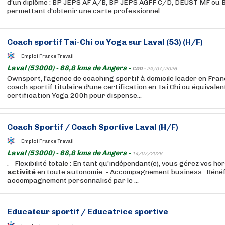
d'un diplôme : BP JEPS AF A/B, BP JEPS AGFF C/D, DEUST MF ou
permettant d'obtenir une carte professionnel...
Coach sportif Tai-Chi ou Yoga sur Laval (53) (H/F)
Emploi France Travail
Laval (53000) - 68,8 kms de Angers -
CDD -
24/07/2026
Ownsport, l'agence de coaching sportif à domicile leader en Fran
coach sportif titulaire d'une certification en Tai Chi ou équivalen
certification Yoga 200h pour dispense...
Coach Sportif / Coach Sportive Laval (H/F)
Emploi France Travail
Laval (53000) - 68,8 kms de Angers -
14/07/2026
. - Flexibilité totale : En tant qu'indépendant(e), vous gérez vos ho
activité
en toute autonomie. - Accompagnement business : Bénéf
accompagnement personnalisé par le ...
Educateur
sportif /
Educatrice
sportive