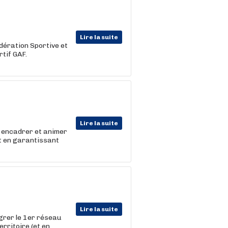
Lire la suite
édération Sportive et
rtif GAF.
Lire la suite
 encadrer et animer
ut en garantissant
Lire la suite
égrer le 1er réseau
erritoire (et en