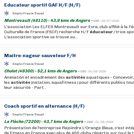
Educateur
sportif GAF H/F (H/F)
Emploi France Travail
Montrevault (49110) - 43,9 kms de Angers -
CDI -
28/07/2026
L'association Les ELFES Montrevault sur Evre, club affilié à la F
Culturelle de France (FSCF) recherche H/F
éducateur
/trice spo
L'association sportive se trouve su...
Maitre-nageur sauveteur F/H
Emploi France Travail
Cholet (49300) - 52,1 kms de Angers -
CDI -
04/08/2026
Animation et encadrement des
activités
aquatiques - Concevoir,
les
activités
(natation, aquafitness.) pour différents publics to
leur sécurité - Part...
Coach sportif en alternance (H/F)
Emploi France Travail
La Flèche (72200) - 43,7 kms de Angers -
CDD -
01/08/2026
Présentation de l'entreprise Rejoindre L'Orange Bleue, c'est int
de fitness en France avec plus de 400 clubs répartis sur tout le t