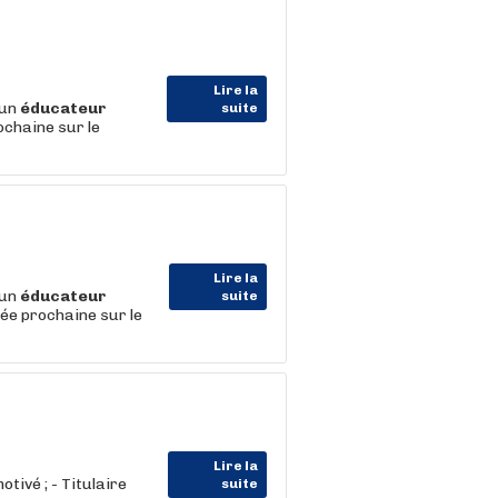
Lire la
 un
éducateur
suite
ochaine sur le
Lire la
 un
éducateur
suite
ée prochaine sur le
Lire la
tivé ; - Titulaire
suite