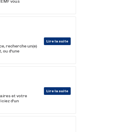
 BEMF vous
Lire la suite
ce, recherche un(e)
t, ou d'une
Lire la suite
raires et votre
iciez d'un