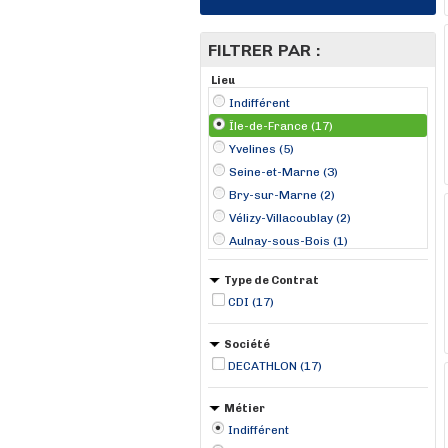
FILTRER PAR :
Lieu
Indifférent
Île-de-France (17)
Yvelines (5)
Seine-et-Marne (3)
Bry-sur-Marne (2)
Vélizy-Villacoublay (2)
Aulnay-sous-Bois (1)
Cergy (1)
Type de Contrat
Chambourcy (1)
CDI (17)
Claye-Souilly (1)
Croissy-Beaubourg (1)
Société
Gennevilliers (1)
DECATHLON (17)
Groslay (1)
Herblay (1)
Métier
Indifférent