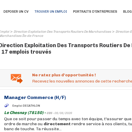
DEPOSER UN CV
TROUVER UN EMPLOI
PORTRAITS D'ENTREPRISES
BLOG
>
>
Emploi
Direction Exploitation Des Transports Routiers De Marchandises
Direction 
Marchandises Île-de-France
Direction Exploitation Des Transports Routiers D
: 17 emplois trouvés
Ne ratez plus d'opportunités !
Recevez les nouvelles annonces de cette recherche
Manager Commerce (H/F)
Emploi DECATHLON
Le Chesnay (78150) -
CDI -
09/08/2026
Que ce soit pour passer du temps avec ton équipe, t'assurer que 
ordre de marche ou
directement
rendre service à nos clients, t
banc de touche. Ta réussite...