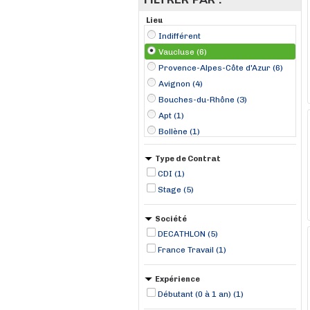
Lieu
Indifférent
Vaucluse (6)
Provence-Alpes-Côte d'Azur (6)
Avignon (4)
Bouches-du-Rhône (3)
Apt (1)
Bollène (1)
Type de Contrat
CDI (1)
Stage (5)
Société
DECATHLON (5)
France Travail (1)
Expérience
Débutant (0 à 1 an) (1)