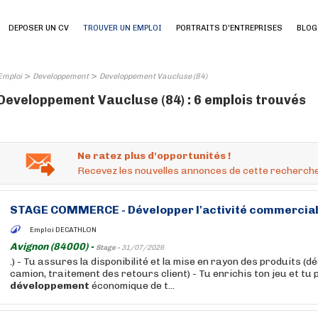
DEPOSER UN CV
TROUVER UN EMPLOI
PORTRAITS D'ENTREPRISES
BLOG
>
>
Emploi
Developpement
Developpement Vaucluse (84)
Developpement Vaucluse (84) : 6 emplois trouvés
Ne ratez plus d'opportunités !
Recevez les nouvelles annonces de cette recherche
STAGE COMMERCE -
Développer
l'activité commercial
Emploi DECATHLON
Avignon (84000) -
Stage -
31/07/2026
.) - Tu assures la disponibilité et la mise en rayon des produits 
camion, traitement des retours client) - Tu enrichis ton jeu et tu
développement
économique de t...