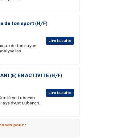
e de ton sport (H/F)
Lire la suite
ique de ton rayon
analyse les
NT(E) EN ACTIVITE (H/F)
Lire la suite
Santé en Luberon
 Pays d'Apt Luberon.
onces pour :