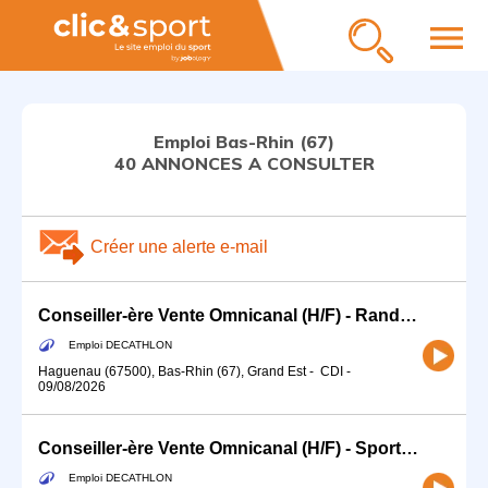
menu
Emploi Bas-Rhin (67)
40 ANNONCES A CONSULTER
Créer une alerte e-mail
Conseiller-ère Vente Omnicanal (H/F) - Randonnée Glisse - CDI Temps partiel 15h
Emploi DECATHLON
Haguenau (67500), Bas-Rhin (67), Grand Est
-
CDI
-
09/08/2026
Conseiller-ère Vente Omnicanal (H/F) - Sports Co / Nutrition - Temps partiel
Emploi DECATHLON