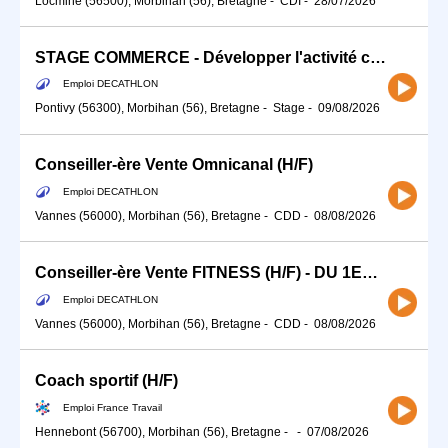
Locminé (56500), Morbihan (56), Bretagne
-
CDI
-
28/07/2026
STAGE COMMERCE - Développer l'activité commerciale de ton sport (H/F)
Emploi DECATHLON
Pontivy (56300), Morbihan (56), Bretagne
-
Stage
-
09/08/2026
Conseiller-ère Vente Omnicanal (H/F)
Emploi DECATHLON
Vannes (56000), Morbihan (56), Bretagne
-
CDD
-
08/08/2026
Conseiller-ère Vente FITNESS (H/F) - DU 1ER A MI-SEPTEMBRE
Emploi DECATHLON
Vannes (56000), Morbihan (56), Bretagne
-
CDD
-
08/08/2026
Coach sportif (H/F)
Emploi France Travail
Hennebont (56700), Morbihan (56), Bretagne
-
-
07/08/2026