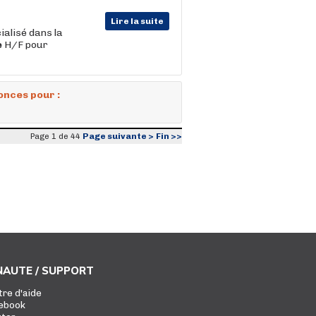
Lire la suite
ialisé dans la
e
H/F pour
onces pour :
Page suivante >
Fin >>
Page 1 de 44
AUTE / SUPPORT
tre d'aide
ebook