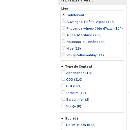
Lieu
Indifférent
Auvergne-Rhône-Alpes (123)
Provence-Alpes-Côte d'Azur (104)
Alpes-Maritimes (38)
Bouches-du-Rhône (34)
Nice (18)
Vélizy-Villacoublay (11)
Antibes (10)
Type de Contrat
Montélimar (10)
Alternance (13)
Mandelieu-La Napoule (9)
CDD (310)
Bron (8)
CDI (301)
Herblay (8)
Intérim (17)
Le Pontet (8)
Saisonnier (2)
Publier (8)
Stage (6)
Puilboreau (8)
Société
DECATHLON (613)