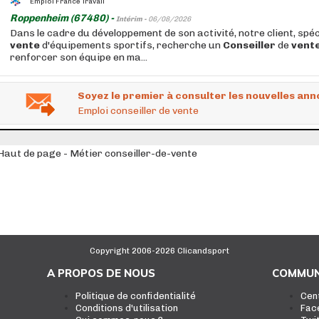
Emploi France Travail
Roppenheim (67480) -
Intérim -
06/08/2026
Dans le cadre du développement de son activité, notre client, spéc
vente
d'équipements sportifs, recherche un
Conseiller
de
vent
renforcer son équipe en ma...
Soyez le premier à consulter les nouvelles ann
Emploi conseiller de vente
Haut de page - Métier conseiller-de-vente
Copyright 2006-2026 Clicandsport
A PROPOS DE NOUS
COMMUN
Politique de confidentialité
Cen
Conditions d'utilisation
Fac