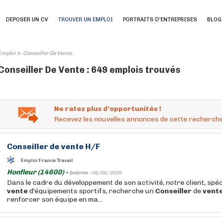
DEPOSER UN CV
TROUVER UN EMPLOI
PORTRAITS D'ENTREPRISES
BLOG
>
Emploi
Conseiller De Vente
Conseiller De Vente : 649 emplois trouvés
Ne ratez plus d'opportunités !
Recevez les nouvelles annonces de cette recherche
Conseiller
de
vente
H/F
Emploi France Travail
Honfleur (14600) -
Intérim -
06/08/2026
Dans le cadre du développement de son activité, notre client, spéc
vente
d'équipements sportifs, recherche un
Conseiller
de
vent
renforcer son équipe en ma...