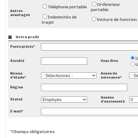
Ordinateur
Téléphone portable
portable
Autres
avantages
Indemnités de
Voiture de fonction
trajet
Votre profil
Poste précis*
Société
Vous êtes
U
Niveau
Année de
d'étude*
naissance*
Région
Années
Statut
d'ancienneté
E-mail*
*Champs obligatoires