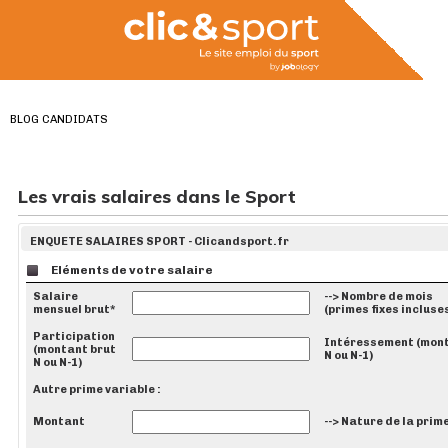
BLOG CANDIDATS
Les vrais salaires dans le Sport
ENQUETE SALAIRES SPORT - Clicandsport.fr
Eléments de votre salaire
Salaire
--> Nombre de mois
mensuel brut*
(primes fixes incluse
Participation
Intéressement (mont
(montant brut
N ou N-1)
N ou N-1)
Autre prime variable :
Montant
--> Nature de la prim