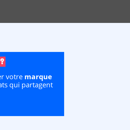
?
r votre
marque
dats qui partagent