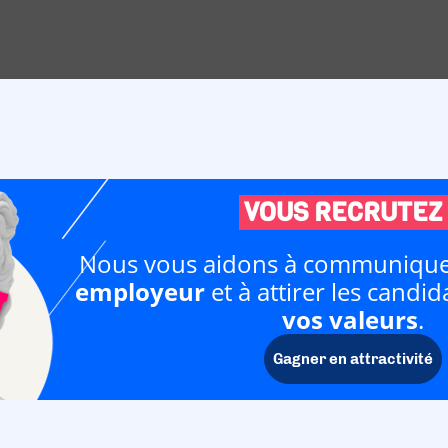
VOUS RECRUTEZ 
Nous vous aidons à communique
employeur
et à attirer les candi
vos valeurs
.
Gagner en attractivité