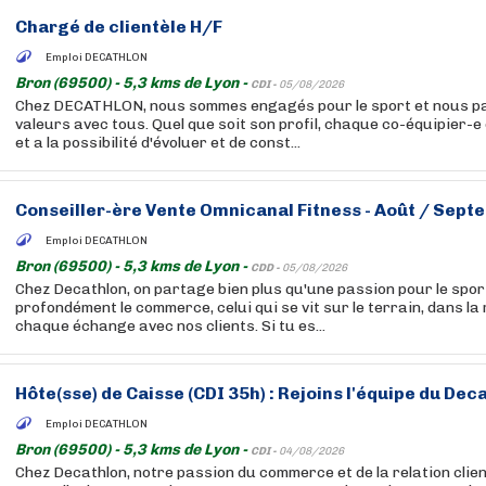
Chargé de clientèle H/F
Emploi DECATHLON
Bron (69500) - 5,3 kms de Lyon -
CDI -
05/08/2026
Chez DECATHLON, nous sommes engagés pour le sport et nous p
valeurs avec tous. Quel que soit son profil, chaque co-équipier-e
et a la possibilité d'évoluer et de const...
Conseiller-ère Vente Omnicanal Fitness - Août / Sep
Emploi DECATHLON
Bron (69500) - 5,3 kms de Lyon -
CDD -
05/08/2026
Chez Decathlon, on partage bien plus qu'une passion pour le sport
profondément le commerce, celui qui se vit sur le terrain, dans la
chaque échange avec nos clients. Si tu es...
Hôte(sse) de Caisse (CDI 35h) : Rejoins l'équipe du Dec
Emploi DECATHLON
Bron (69500) - 5,3 kms de Lyon -
CDI -
04/08/2026
Chez Decathlon, notre passion du commerce et de la relation clien