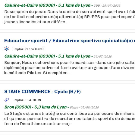
Caluire-et-Cuire (69300) - 5,1 kms de Lyon -
CDD -
25/07/2026
Description du poste Dans le cadre de son activité sportive et éd
de football recherche un(e) alternant(e) BPJEPS pour participer 
jeunes licenciés et aux différe...
Educateur sportif / Educatrice sportive spécialisé(e) e
Emploi France Travail
Caluire-et-Cuire (69300) - 5,1 kms de Lyon -
24/07/2026
Bonjour, Nous recherchons pour le mardi soir dans une jolie salle 
diplômé(e) pour encadrer et faire évoluer un groupe d'une dizai
la méthode Pilates. Si compéten...
STAGE COMMERCE - Cycle (H/F)
Emploi DECATHLON
Bron (69500) - 5,3 kms de Lyon -
Stage -
05/08/2026
Le Stage est une stratégie qui contribue au parcours de millier
et qui nous permettra de recruter nos talents sportifs de demain.
fera de Decathlon un acteur maj...