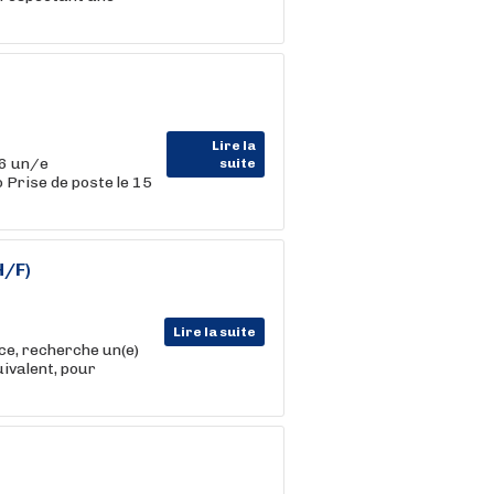
Lire la
26 un/e
suite
 Prise de poste le 15
H/F)
Lire la suite
ce, recherche un(e)
uivalent, pour