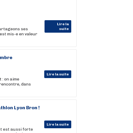
Lire la
artageons ses
suite
 est mis-e en valeur
tembre
Lire la suite
 : on aime
 rencontre, dans
athlon Lyon Bron !
Lire la suite
t est aussi forte