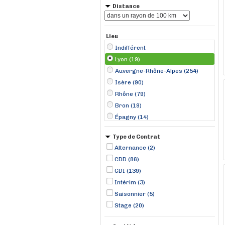
Distance
Lieu
Indifférent
Lyon (19)
Auvergne-Rhône-Alpes (254)
Isère (90)
Rhône (79)
Bron (19)
Épagny (14)
Bourgoin-Jallieu (13)
Type de Contrat
La Tronche (12)
Alternance (2)
Salaise-sur-Sanne (12)
CDD (86)
Beynost (11)
CDI (139)
Villars (10)
Intérim (3)
Villefranche-sur-Saône (10)
Saisonnier (5)
Bourgogne-Franche-Comté (9)
Stage (20)
Valence (9)