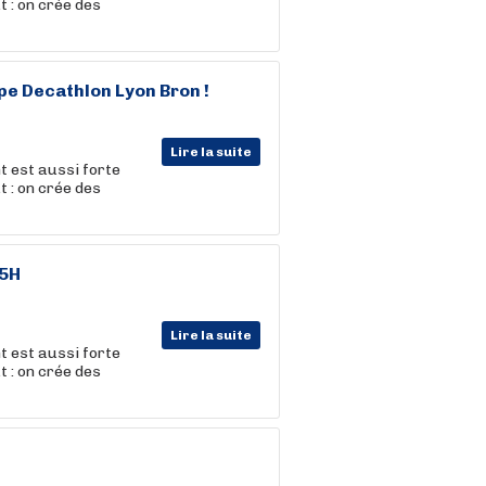
t : on crée des
ipe Decathlon Lyon Bron !
Lire la suite
t est aussi forte
t : on crée des
35H
Lire la suite
t est aussi forte
t : on crée des