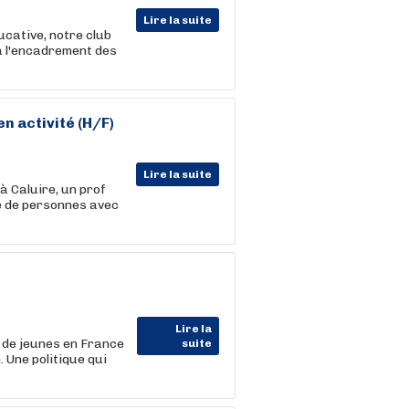
Lire la suite
ucative, notre club
à l'encadrement des
n activité (H/F)
Lire la suite
à Caluire, un prof
ne de personnes avec
Lire la
s de jeunes en France
suite
 Une politique qui