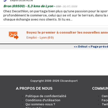
Emploi DECATHLON
Bron (69500) - 5,3 kms de Lyon -
CDD -
30/07/2026
Chez Decathlon, on partage bien plus qu'une passion pour le sport
profondément le commerce, celui qui se vit sur le terrain, dans la
chaque échange avec nos clients. Si tu es...
Soyez le premier à consulter les nouvelles ann
Emploi - Lyon (69)
<< Début
< Page préc
Copyright 2006-2026 Clicandsport
A PROPOS DE NOUS
COMMUN
Politique de confidentialité
Cen
Conditions d'utilisation
Fac
Qui sommes-nous ?
Twi