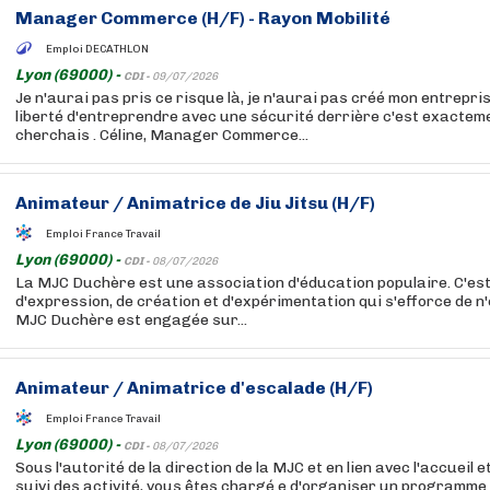
Manager Commerce (H/F) - Rayon Mobilité
Emploi DECATHLON
Lyon (69000) -
CDI -
09/07/2026
Je n'aurai pas pris ce risque là, je n'aurai pas créé mon entrepri
liberté d'entreprendre avec une sécurité derrière c'est exacteme
cherchais . Céline, Manager Commerce...
Animateur / Animatrice de Jiu Jitsu (H/F)
Emploi France Travail
Lyon (69000) -
CDI -
08/07/2026
La MJC Duchère est une association d'éducation populaire. C'est 
d'expression, de création et d'expérimentation qui s'efforce de n
MJC Duchère est engagée sur...
Animateur / Animatrice d'escalade (H/F)
Emploi France Travail
Lyon (69000) -
CDI -
08/07/2026
Sous l'autorité de la direction de la MJC et en lien avec l'accueil 
suivi des activité, vous êtes chargé.e d'organiser un programm