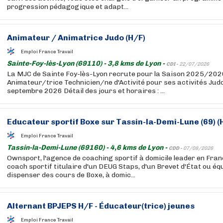
progression pédagogique et adapt...
Animateur / Animatrice Judo (H/F)
Emploi France Travail
Sainte-Foy-lès-Lyon (69110) - 3,8 kms de Lyon -
CDI -
22/07/2026
La MJC de Sainte Foy-lès-Lyon recrute pour la Saison 2025/20
Animateur/trice Technicien/ne d'Activité pour ses activités Judo
septembre 2026 Détail des jours et horaires : ...
Educateur sportif Boxe sur Tassin-la-Demi-Lune (69) (
Emploi France Travail
Tassin-la-Demi-Lune (69160) - 4,6 kms de Lyon -
CDD -
07/08/2026
Ownsport, l'agence de coaching sportif à domicile leader en Fran
coach sportif titulaire d'un DEUG Staps, d'un Brevet d'État ou éq
dispenser des cours de Boxe, à domic...
Alternant BPJEPS H/F - Éducateur(trice) jeunes
Emploi France Travail