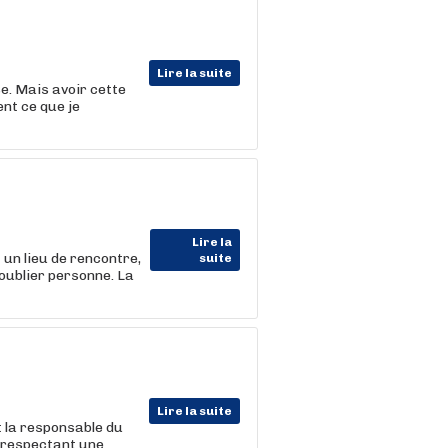
Lire la suite
se. Mais avoir cette
nt ce que je
Lire la
un lieu de rencontre,
suite
'oublier personne. La
Lire la suite
et la responsable du
e respectant une