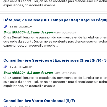
que celle du sport . Ici, on ne se contente pas d'encaisser un acha
expériences, on accueille avec le ...
Hôte(sse) de caisse (CDI Temps partiel) : Rejoins l'équ
Emploi DECATHLON
Bron (69500) - 5,3 kms de Lyon -
CDI -
04/08/2026
Chez Decathlon, notre passion du commerce et de la relation clien
que celle du sport . Ici, on ne se contente pas d'encaisser un acha
expériences, on accueille avec le ...
Conseiller-ère Services et Expériences Client (H/F) - 
Emploi DECATHLON
Bron (69500) - 5,3 kms de Lyon -
CDI -
30/07/2026
Chez Decathlon, notre passion du commerce et de la relation clien
que celle du sport . Ici, on ne se contente pas d'encaisser un acha
expériences, on accueille avec le ...
Conseiller-ère Vente Omnicanal (H/F)