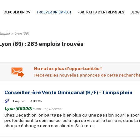
DEPOSER UN CV
TROUVER UN EMPLOI
PORTRAITS D'ENTREPRISES
BLOG
>
Emploi
Lyon (69)
Lyon (69) : 263 emplois trouvés
Ne ratez plus d'opportunités !
Recevez les nouvelles annonces de cette recherche
Conseiller-ère Vente Omnicanal (H/F) - Temps plein
Emploi DECATHLON
Lyon (69000) -
CDI -
09/07/2026
Chez Decathlon, on partage bien plus qu'une passion pour le sport
profondément le commerce, celui qui se vit sur le terrain, dans la
chaque échange avec nos clients. Si tu es...