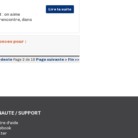
Lire la suite
 : on aime
 rencontre, dans
onces pour :
édente
Page suivante >
Fin >>
Page 2 de 18
AUTE / SUPPORT
tre d'aide
ebook
tter