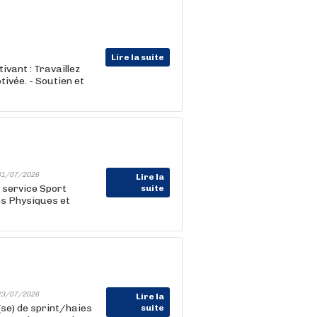
Lire la suite
ivant : Travaillez
tivée. - Soutien et
31/07/2026
Lire la
 service Sport
suite
és Physiques et
23/07/2026
Lire la
se) de sprint/haies
suite