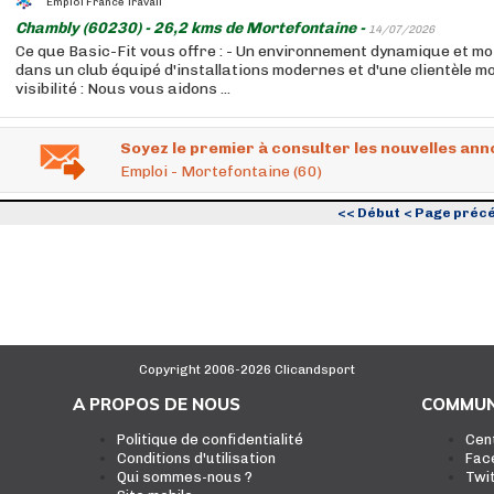
Emploi France Travail
Chambly (60230) - 26,2 kms de Mortefontaine -
14/07/2026
Ce que Basic-Fit vous offre : - Un environnement dynamique et mot
dans un club équipé d'installations modernes et d'une clientèle mo
visibilité : Nous vous aidons ...
Soyez le premier à consulter les nouvelles ann
Emploi - Mortefontaine (60)
<< Début
< Page préc
Copyright 2006-2026 Clicandsport
A PROPOS DE NOUS
COMMUN
Politique de confidentialité
Cen
Conditions d'utilisation
Fac
Qui sommes-nous ?
Twi