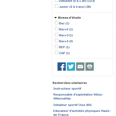
Débutant (0 à 1 an) (123)
Junior (2 à 4 ans) (30)
Niveau d'étude
Bac (1)
Bac+2 (1)
Bac+3 (1)
Bac+5 (2)
BEP (1)
CAP (1)
Recherches similaires
Instructeur sportif
Responsable d'exploitation Vélizy-
Villacoublay
Initiateur sportif Oise (60)
Educateur d'activités physiques Hauts-
de-France