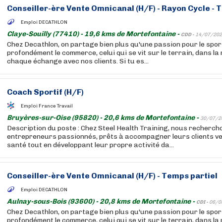
Conseiller-ère Vente Omnicanal (H/F) - Rayon Cycle - 
Emploi DECATHLON
Claye-Souilly (77410) - 19,6 kms de Mortefontaine -
CDD -
14/07/202
Chez Decathlon, on partage bien plus qu'une passion pour le sport
profondément le commerce, celui qui se vit sur le terrain, dans la
chaque échange avec nos clients. Si tu es...
Coach Sportif (H/F)
Emploi France Travail
Bruyères-sur-Oise (95820) - 20,6 kms de Mortefontaine -
30/07/2
Description du poste : Chez Steel Health Training, nous recherch
entrepreneurs passionnés, prêts à accompagner leurs clients ve
santé tout en développant leur propre activité da...
Conseiller-ère Vente Omnicanal (H/F) - Temps partiel
Emploi DECATHLON
Aulnay-sous-Bois (93600) - 20,8 kms de Mortefontaine -
CDI -
06/0
Chez Decathlon, on partage bien plus qu'une passion pour le sport
profondément le commerce, celui qui se vit sur le terrain, dans la