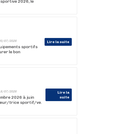
 sportive 2026, le
20/07/2026
Lire la suite
quipements sportifs
urer le bon
18/07/2026
Lire la
embre 2026 à juin
suite
eur/trice sportif/ve.