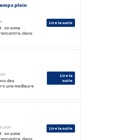
Temps plein
6
Lire la suite
 : on aime
 rencontre, dans
026
Lire la
ons des
suite
rs une meilleure
8/2026
Lire la suite
 : on aime
 rencontre, dans