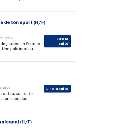
 de ton sport (H/F)
/08/2026
Lire la
s de jeunes en France
suite
 Une politique qui
8/2026
Lire la suite
t est aussi forte
t : on crée des
mnicanal (H/F)