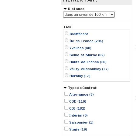
Distance
Lieu
Indifférent
Île-de-France (295)
Yvelines (68)
Seine-et-Marne (62)
Hauts-de-France (50)
Vélizy-Villacoublay (17)
Herblay (13)
Thiais (11)
Type de Contrat
Arcueil (9)
Alternance (8)
Varennes-sur-Seine (9)
CDD (119)
Chambourcy (8)
CDI (182)
Le Chesnay (8)
Intérim (5)
Plaisir (8)
Saisonnier (1)
Cergy (7)
Stage (19)
Ferrières-en-Brie (7)