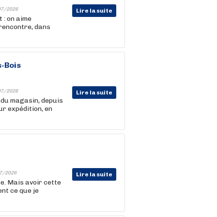
07/2026
Lire la suite
 : on aime
 rencontre, dans
-Bois
07/2026
Lire la suite
s du magasin, depuis
ur expédition, en
7/2026
Lire la suite
se. Mais avoir cette
nt ce que je