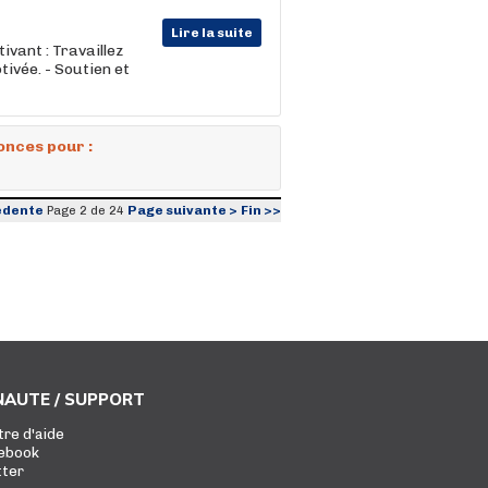
Lire la suite
ivant : Travaillez
tivée. - Soutien et
onces pour :
édente
Page suivante >
Fin >>
Page 2 de 24
AUTE / SUPPORT
tre d'aide
ebook
tter