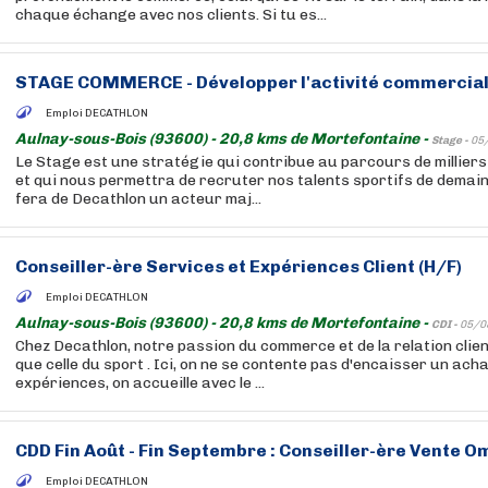
chaque échange avec nos clients. Si tu es...
STAGE COMMERCE - Développer l'activité commerciale
Emploi DECATHLON
Aulnay-sous-Bois (93600) - 20,8 kms de Mortefontaine -
Stage -
05
Le Stage est une stratégie qui contribue au parcours de millier
et qui nous permettra de recruter nos talents sportifs de demain.
fera de Decathlon un acteur maj...
Conseiller-ère Services et Expériences Client (H/F)
Emploi DECATHLON
Aulnay-sous-Bois (93600) - 20,8 kms de Mortefontaine -
CDI -
05/0
Chez Decathlon, notre passion du commerce et de la relation clien
que celle du sport . Ici, on ne se contente pas d'encaisser un acha
expériences, on accueille avec le ...
CDD Fin Août - Fin Septembre : Conseiller-ère Vente O
Emploi DECATHLON