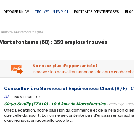
DEPOSER UN CV
TROUVER UN EMPLOI
PORTRAITS D'ENTREPRISES
BLOG
>
Emploi
Mortefontaine (60)
Mortefontaine (60) : 359 emplois trouvés
Ne ratez plus d'opportunités !
Recevez les nouvelles annonces de cette recherche
Conseiller-ère Services et Expériences Client (H/F) 
Emploi DECATHLON
Claye-Souilly (77410) - 19,6 kms de Mortefontaine -
CDD -
14/07/202
Chez Decathlon, notre passion du commerce et de la relation clien
que celle du sport . Ici, on ne se contente pas d'encaisser un acha
expériences, on accueille avec le ...