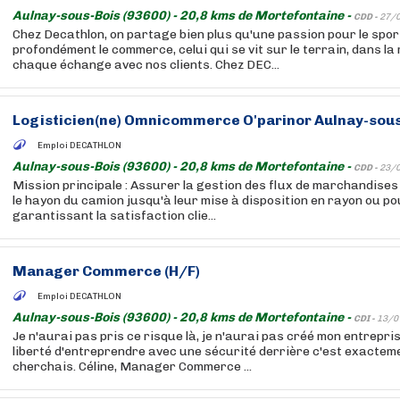
Aulnay-sous-Bois (93600) - 20,8 kms de Mortefontaine -
CDD -
27/
Chez Decathlon, on partage bien plus qu'une passion pour le sport
profondément le commerce, celui qui se vit sur le terrain, dans la
chaque échange avec nos clients. Chez DEC...
Logisticien(ne) Omnicommerce O'parinor Aulnay-sous
Emploi DECATHLON
Aulnay-sous-Bois (93600) - 20,8 kms de Mortefontaine -
CDD -
23/
Mission principale : Assurer la gestion des flux de marchandise
le hayon du camion jusqu'à leur mise à disposition en rayon ou po
garantissant la satisfaction clie...
Manager Commerce (H/F)
Emploi DECATHLON
Aulnay-sous-Bois (93600) - 20,8 kms de Mortefontaine -
CDI -
13/0
Je n'aurai pas pris ce risque là, je n'aurai pas créé mon entrepri
liberté d'entreprendre avec une sécurité derrière c'est exacteme
cherchais. Céline, Manager Commerce ...