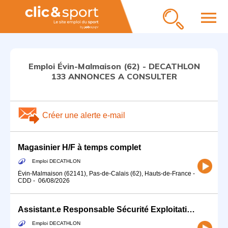
menu
Emploi Évin-Malmaison (62) - DECATHLON
133 ANNONCES A CONSULTER
Créer une alerte e-mail
Magasinier H/F à temps complet
Emploi DECATHLON
Évin-Malmaison (62141), Pas-de-Calais (62), Hauts-de-France
-
CDD
-
06/08/2026
Assistant.e Responsable Sécurité Exploitation HSE H/F
Emploi DECATHLON