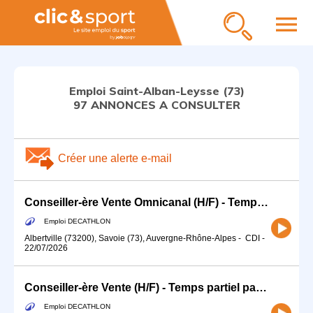
menu
Emploi Saint-Alban-Leysse (73)
97 ANNONCES A CONSULTER
Créer une alerte e-mail
Conseiller-ère Vente Omnicanal (H/F) - Temps partiel
Emploi DECATHLON
Albertville (73200), Savoie (73), Auvergne-Rhône-Alpes
-
CDI
-
22/07/2026
Conseiller-ère Vente (H/F) - Temps partiel passionnée de cycle / ski
Emploi DECATHLON