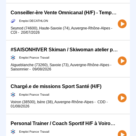
Conseiller-ère Vente Omnicanal (H/F) - Temps partiel
Emploi DECATHLON
Seynod (74600), Haute-Savoie (74), Auvergne-Rhône-Alpes
-
CDI
-
20/07/2026
#SAISONHIVER Skiman / Skiwoman atelier polyvalent (H/F)
Emploi France Travail
Aigueblanche (73260), Savoie (73), Auvergne-Rhône-Alpes
-
Saisonnier
-
09/08/2026
Chargé.e de missions Sport Santé (H/F)
Emploi France Travail
Voiron (38500), Isère (38), Auvergne-Rhône-Alpes
-
CDD
-
01/08/2026
Personal Trainer / Coach Sportif H/F à Voiron (38) (H/F)
Emploi France Travail