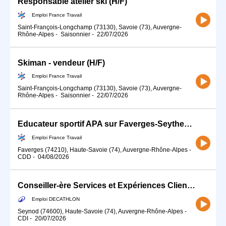
Responsable atelier ski (H/F)
Emploi France Travail
Saint-François-Longchamp (73130), Savoie (73), Auvergne-
Rhône-Alpes
-
Saisonnier
-
22/07/2026
Skiman - vendeur (H/F)
Emploi France Travail
Saint-François-Longchamp (73130), Savoie (73), Auvergne-
Rhône-Alpes
-
Saisonnier
-
22/07/2026
Educateur sportif APA sur Faverges-Seythenex (74) (H/F)
Emploi France Travail
Faverges (74210), Haute-Savoie (74), Auvergne-Rhône-Alpes
-
CDD
-
04/08/2026
Conseiller-ère Services et Expériences Client (H/F) - Temps partiel
Emploi DECATHLON
Seynod (74600), Haute-Savoie (74), Auvergne-Rhône-Alpes
-
CDI
-
20/07/2026