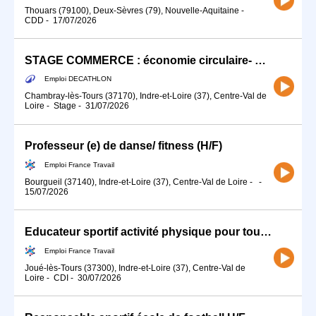
Thouars (79100), Deux-Sèvres (79), Nouvelle-Aquitaine
-
CDD
-
17/07/2026
STAGE COMMERCE : économie circulaire- RSE (H/F)
Emploi DECATHLON
Chambray-lès-Tours (37170), Indre-et-Loire (37), Centre-Val de
Loire
-
Stage
-
31/07/2026
Professeur (e) de danse/ fitness (H/F)
Emploi France Travail
Bourgueil (37140), Indre-et-Loire (37), Centre-Val de Loire
-
-
15/07/2026
Educateur sportif activité physique pour tous (H/F)
Emploi France Travail
Joué-lès-Tours (37300), Indre-et-Loire (37), Centre-Val de
Loire
-
CDI
-
30/07/2026