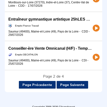
Montlouis-sur-Loire (37270), Indre-et-Loire (37), Centre-Val de
Loire
-
CDD
-
17/07/2026
Entraîneur gymnastique artistique 25hLES MISSIONS - Encadrement d (H/F)
Emploi France Travail
Saumur (49400), Maine-et-Loire (49), Pays de la Loire
-
CDD
-
29/07/2026
Conseiller-ère Vente Omnicanal (H/F) - Temps partiel
Emploi DECATHLON
Saumur (49400), Maine-et-Loire (49), Pays de la Loire
-
CDI
-
25/07/2026
Page 2 de 4
Page Précedente
Page Suivante
Copyright 2006-2026 Clicandsport