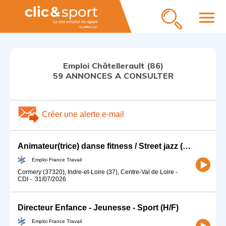
menu
Emploi Châtellerault (86)
59 ANNONCES A CONSULTER
Créer une alerte e-mail
Animateur(trice) danse fitness / Street jazz (H/F)
Emploi France Travail
Cormery (37320), Indre-et-Loire (37), Centre-Val de Loire
-
CDI
-
31/07/2026
Directeur Enfance - Jeunesse - Sport (H/F)
Emploi France Travail