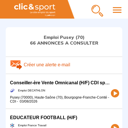
menu
Emploi Pusey (70)
66 ANNONCES A CONSULTER
Créer une alerte e-mail
Conseiller-ère Vente Omnicanal (H/F) CDI spécialité Pêche (et Chasse)
Emploi DECATHLON
Pusey (70000), Haute-Saône (70), Bourgogne-Franche-Comté
-
CDI
-
03/08/2026
ÉDUCATEUR FOOTBALL (H/F)
Emploi France Travail