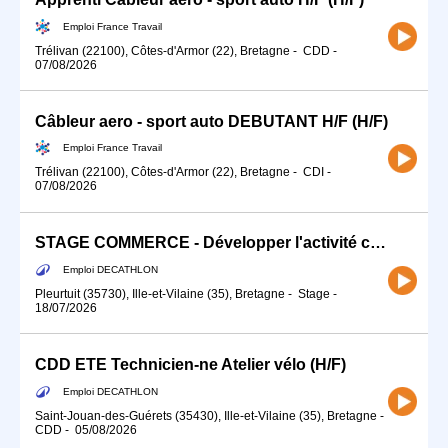
Emploi France Travail
Trélivan (22100), Côtes-d'Armor (22), Bretagne
-
CDD
-
07/08/2026
Câbleur aero - sport auto DEBUTANT H/F (H/F)
Emploi France Travail
Trélivan (22100), Côtes-d'Armor (22), Bretagne
-
CDI
-
07/08/2026
STAGE COMMERCE - Développer l'activité commerciale de ton sport (H/F)
Emploi DECATHLON
Pleurtuit (35730), Ille-et-Vilaine (35), Bretagne
-
Stage
-
18/07/2026
CDD ETE Technicien-ne Atelier vélo (H/F)
Emploi DECATHLON
Saint-Jouan-des-Guérets (35430), Ille-et-Vilaine (35), Bretagne
-
CDD
-
05/08/2026