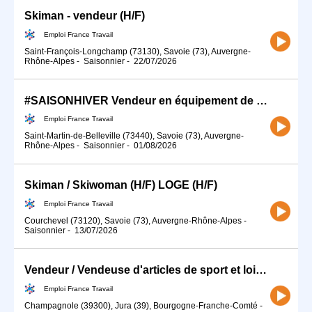
Skiman - vendeur (H/F)
Emploi France Travail
Saint-François-Longchamp (73130), Savoie (73), Auvergne-
Rhône-Alpes
-
Saisonnier
-
22/07/2026
#SAISONHIVER Vendeur en équipement de sport (H/F)
Emploi France Travail
Saint-Martin-de-Belleville (73440), Savoie (73), Auvergne-
Rhône-Alpes
-
Saisonnier
-
01/08/2026
Skiman / Skiwoman (H/F) LOGE (H/F)
Emploi France Travail
Courchevel (73120), Savoie (73), Auvergne-Rhône-Alpes
-
Saisonnier
-
13/07/2026
Vendeur / Vendeuse d'articles de sport et loisirs (H/F)
Emploi France Travail
Champagnole (39300), Jura (39), Bourgogne-Franche-Comté
-