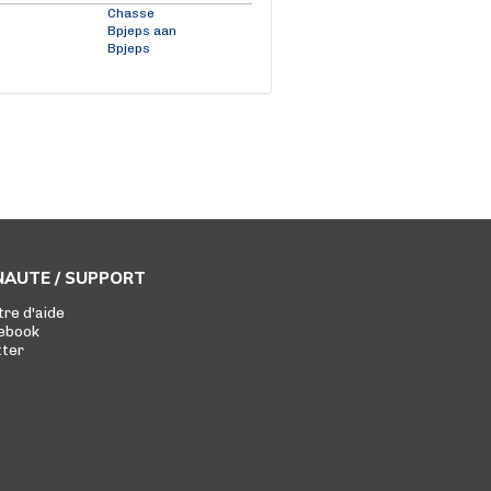
Chasse
Bpjeps aan
Bpjeps
AUTE / SUPPORT
tre d'aide
ebook
tter