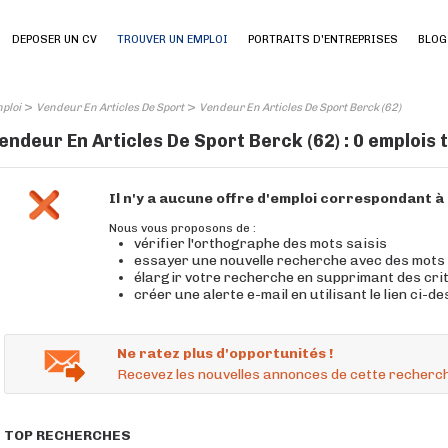
DEPOSER UN CV
TROUVER UN EMPLOI
PORTRAITS D'ENTREPRISES
BLOG
>
>
ploi
Vendeur En Articles De Sport
Vendeur En Articles De Sport Berck (62)
endeur En Articles De Sport Berck (62) : 0 emplois
Il n'y a aucune offre d'emploi correspondant 
Nous vous proposons de :
vérifier l'orthographe des mots saisis
essayer une nouvelle recherche avec des mots
élargir votre recherche en supprimant des cri
créer une alerte e-mail en utilisant le lien ci-d
Ne ratez plus d'opportunités !
Recevez les nouvelles annonces de cette recherch
TOP RECHERCHES