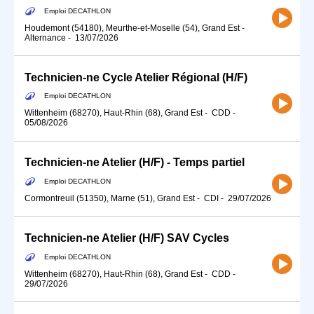
Emploi DECATHLON
Houdemont (54180), Meurthe-et-Moselle (54), Grand Est
-
Alternance
-
13/07/2026
Technicien-ne Cycle Atelier Régional (H/F)
Emploi DECATHLON
Wittenheim (68270), Haut-Rhin (68), Grand Est
-
CDD
-
05/08/2026
Technicien-ne Atelier (H/F) - Temps partiel
Emploi DECATHLON
Cormontreuil (51350), Marne (51), Grand Est
-
CDI
-
29/07/2026
Technicien-ne Atelier (H/F) SAV Cycles
Emploi DECATHLON
Wittenheim (68270), Haut-Rhin (68), Grand Est
-
CDD
-
29/07/2026