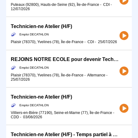
Puteaux (92800), Hauts-de-Seine (92), Île-de-France
-
CDI
-
12/07/2026
Technicien-ne Atelier (H/F)
Emploi DECATHLON
Plaisir (78370), Yvelines (78), Île-de-France
-
CDI
-
25/07/2026
REJOINS NOTRE ECOLE pour devenir Technicien-ne Vendeur-se Atelier
Emploi DECATHLON
Plaisir (78370), Yvelines (78), Île-de-France
-
Alternance
-
25/07/2026
Technicien-ne Atelier (H/F)
Emploi DECATHLON
Villiers-en-Bière (77190), Seine-et-Marne (77), Île-de-France
-
CDD
-
03/08/2026
Technicien-ne Atelier (H/F) - Temps partiel à partir de Septembre