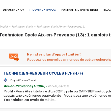
DEPOSER UN CV
TROUVER UN EMPLOI
PORTRAITS D'ENTREPRISES
BLOG
>
>
Emploi
Technicien Cycle
Technicien Cycle Aix-en-Provence (13)
Technicien Cycle Aix-en-Provence (13) : 1 emplois 
Ne ratez plus d'opportunités !
Recevez les nouvelles annonces de cette recherche
TECHNICIEN
-VENDEUR
CYCLES
H/F (H/F)
Emploi France Travail
Aix-en-Provence (13080) -
CDI -
01/08/2026
Profil - Vous êtes titulaire d'un CQP
cycle
ou CAP/BEP motocycle
acquis une expérience équivalente - Vous avez une expérience e
Technicien.ne
cycle
de minim...