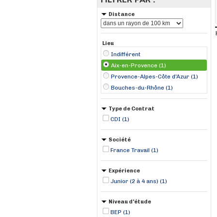
Distance
Lieu
Indifférent
Aix-en-Provence (1)
Provence-Alpes-Côte d'Azur (1)
Bouches-du-Rhône (1)
Type de Contrat
CDI (1)
Société
France Travail (1)
Expérience
Junior (2 à 4 ans) (1)
Niveau d'étude
BEP (1)