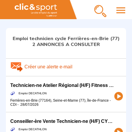
menu
Emploi technicien cycle Ferrières-en-Brie (77)
2 ANNONCES A CONSULTER
Créer une alerte e-mail
Technicien-ne Atelier Régional (H/F) Fitness / Ski / Cycle
Emploi DECATHLON
Ferrières-en-Brie (77164), Seine-et-Marne (77), Île-de-France
-
CDI
-
28/07/2026
Conseiller-ère Vente Technicien-ne (H/F) CYCLE ATELIER
Emploi DECATHLON