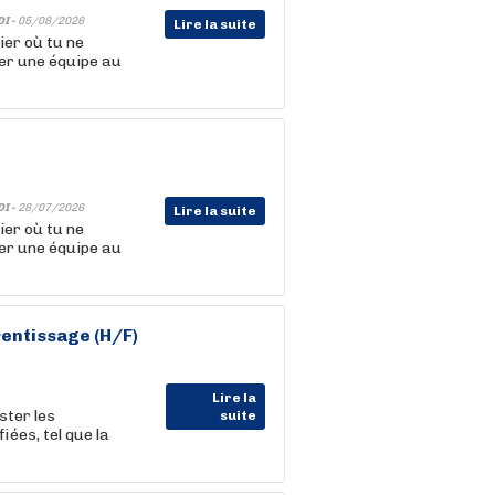
DI -
05/08/2026
Lire la suite
er où tu ne
er une équipe au
DI -
28/07/2026
Lire la suite
er où tu ne
er une équipe au
rentissage (H/F)
Lire la
ster les
suite
ées, tel que la