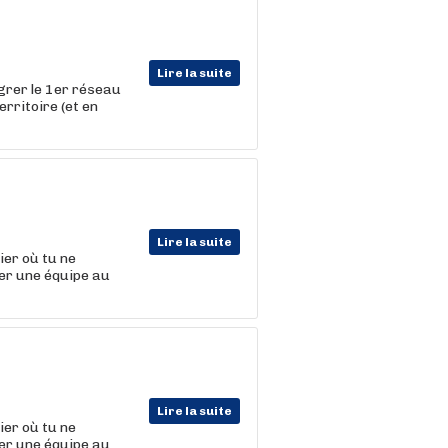
Lire la suite
égrer le 1er réseau
erritoire (et en
Lire la suite
er où tu ne
er une équipe au
Lire la suite
er où tu ne
er une équipe au