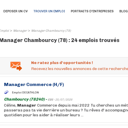
DEPOSER UN CV
TROUVER UN EMPLOI
PORTRAITS D'ENTREPRISES
BLOG
>
>
Emploi
Manager
Manager Chambourcy (78)
Manager Chambourcy (78) : 24 emplois trouvés
Ne ratez plus d'opportunités !
Recevez les nouvelles annonces de cette recherche
Manager
Commerce (H/F)
Emploi DECATHLON
Chambourcy (78240) -
CDI -
25/07/2026
Céline,
Manager
Commerce depuis mai 2022 Tu cherches un méti
passeras pas ta vie derrière un bureau ? Tu rêves d' accompagn
quotidien pour les aider à réaliser leurs ...