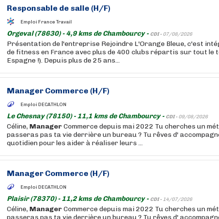
Responsable de salle (H/F)
Emploi France Travail
Orgeval (78630) - 4,9 kms de Chambourcy -
CDI -
07/08/2026
Présentation de l'entreprise Rejoindre L'Orange Bleue, c'est int
de fitness en France avec plus de 400 clubs répartis sur tout le t
Espagne !). Depuis plus de 25 ans...
Manager
Commerce (H/F)
Emploi DECATHLON
Le Chesnay (78150) - 11,1 kms de Chambourcy -
CDI -
09/08/2026
Céline,
Manager
Commerce depuis mai 2022 Tu cherches un méti
passeras pas ta vie derrière un bureau ? Tu rêves d' accompagn
quotidien pour les aider à réaliser leurs ...
Manager
Commerce (H/F)
Emploi DECATHLON
Plaisir (78370) - 11,2 kms de Chambourcy -
CDI -
14/07/2026
Céline,
Manager
Commerce depuis mai 2022 Tu cherches un méti
passeras pas ta vie derrière un bureau ? Tu rêves d' accompagn