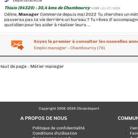
Emploi DECATHLON
Thiais (94320) - 30,4 kms de Chambourcy -
CDI -
31/07/2026
Céline,
Manager
Commerce depuis mai 2022 Tu cherches un méti
passeras pas ta vie derrière un bureau ? Tu rêves d' accompagn
quotidien pour les aider à réaliser leurs ...
Soyez le premier à consulter les nouvelles ann
Emploi manager - Chambourcy (78)
Haut de page - Métier manager
Copyright 2006-2026 Clicandsport
A PROPOS DE NOUS
COMMUN
Politique de confidentialité
Cen
Conditions d'utilisation
Fac