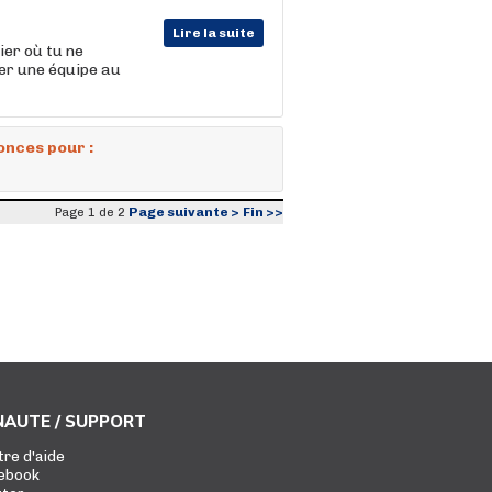
Lire la suite
er où tu ne
er une équipe au
onces pour :
Page suivante >
Fin >>
Page 1 de 2
AUTE / SUPPORT
tre d'aide
ebook