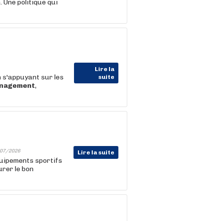
 Une politique qui
Lire la
 s'appuyant sur les
suite
nagement
,
07/2026
Lire la suite
quipements sportifs
urer le bon