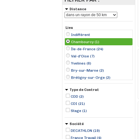
Distance
Lieu
Indifférent
Chambourcy (1)
Île-de-France (24)
Val-d'Oise (7)
Yvelines (6)
Bry-sur-Marne (2)
Brétigny-sur-Orge (2)
Groslay (2)
Type de Contrat
Vélizy-Villacoublay (2)
CDD (2)
Arcueil (1)
CDI (21)
Aulnay-sous-Bois (1)
Stage (1)
Cergy (1)
Claye-Souilly (1)
Société
Croissy-Beaubourg (1)
DECATHLON (19)
France Travail (4)