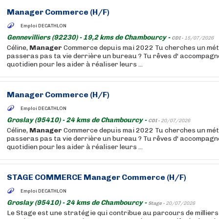
Manager
Commerce (H/F)
Emploi DECATHLON
Gennevilliers (92230) - 19,2 kms de Chambourcy -
CDI -
15/07/2026
Céline,
Manager
Commerce depuis mai 2022 Tu cherches un méti
passeras pas ta vie derrière un bureau ? Tu rêves d' accompagn
quotidien pour les aider à réaliser leurs ...
Manager
Commerce (H/F)
Emploi DECATHLON
Groslay (95410) - 24 kms de Chambourcy -
CDI -
20/07/2026
Céline,
Manager
Commerce depuis mai 2022 Tu cherches un méti
passeras pas ta vie derrière un bureau ? Tu rêves d' accompagn
quotidien pour les aider à réaliser leurs ...
STAGE COMMERCE
Manager
Commerce (H/F)
Emploi DECATHLON
Groslay (95410) - 24 kms de Chambourcy -
Stage -
20/07/2026
Le Stage est une stratégie qui contribue au parcours de millier