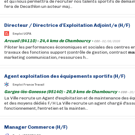
et qui nous permettra de recruter nos talents sportifs de demain.
fera de Decathlon un acteur maj...
Directeur / Directrice d'Exploitation Adjoint/e (H/F)
Emploi UCPA
Arcueil (94110) - 24,4 kms de Chambourcy -
CDI -
02/08/2026
Piloter les performances économiques et sociales des centres en
travaux des fonctions support (contrôle de gestion, contract
ma
marketing communication, ressources h...
Agent exploitation des équipements sportifs (H/F)
Emploi France Travail
Garges-lès-Gonesse (95140) - 26,9 kms de Chambourcy -
CDD -
20/
La Ville recrute un Agent d'exploitation et de maintenance des é
et des moyens dédiés F/H La Ville recrute un agent chargé d'ass
fonctionnement, l'entretien et la mainten...
Manager
Commerce (H/F)