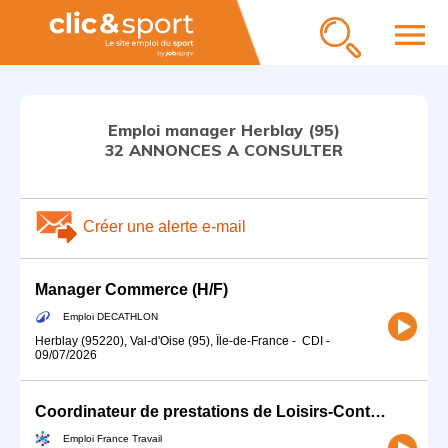
menu
Emploi manager Herblay (95)
32 ANNONCES A CONSULTER
Créer une alerte e-mail
Manager Commerce (H/F)
Emploi DECATHLON
Herblay (95220), Val-d'Oise (95), Île-de-France
-
CDI
-
09/07/2026
Coordinateur de prestations de Loisirs-Contrat d'apprentissage (H/F)
Emploi France Travail