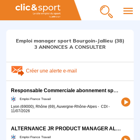
menu
Emploi manager sport Bourgoin-Jallieu (38)
3 ANNONCES A CONSULTER
Créer une alerte e-mail
Responsable Commerciale abonnement sport minceur (H/F)
Emploi France Travail
Lyon (69000), Rhône (69), Auvergne-Rhône-Alpes
-
CDI
-
11/07/2026
ALTERNANCE JR PRODUCT MANAGER ALPINE SKI SPORTS MARKETING (H/F)
Emploi France Travail