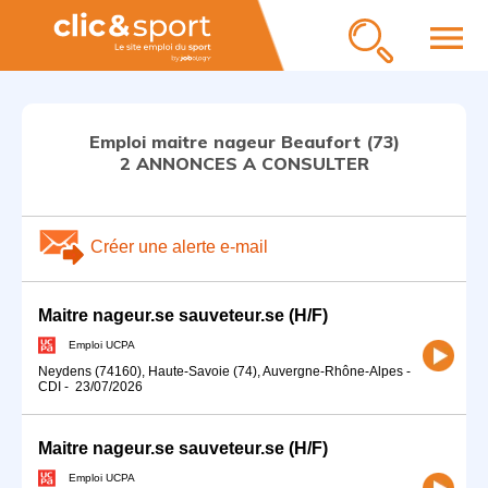
menu
Emploi maitre nageur Beaufort (73)
2 ANNONCES A CONSULTER
Créer une alerte e-mail
Maitre nageur.se sauveteur.se (H/F)
Emploi UCPA
Neydens (74160), Haute-Savoie (74), Auvergne-Rhône-Alpes
-
CDI
-
23/07/2026
Maitre nageur.se sauveteur.se (H/F)
Emploi UCPA