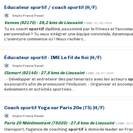
Educateur
sportif
/ coach
sportif
(H/F)
Emploi France Travail
Vanves (92170) - 28,2 kms de Lieusaint -
CDI -
01/08/2026
Tu es coach
sportif
diplômé, passionné par le fitness et l'acco
personnalisé ? Tu veux intégrer une équipe conviviale, dynamique
L'aventure commence ici ! Nous recherc...
Éducateur
sportif
- IME Le Fil de Soi (H/F)
Emploi France Travail
Clamart (92140) - 27,8 kms de Lieusaint -
CDI -
09/07/2026
. - Développer et entretenir des partenariats avec les acteurs
sp
associatifs afin de promouvoir l'inclusion. - Organiser et accom
événements et activités sportives ...
Coach
sportif
Yoga sur Paris 20e (75) (H/F)
Emploi France Travail
Paris 20 Ménilmontant (75020) - 27,8 kms de Lieusaint -
CDD -
04/
Ownsport, l'agence de coaching
sportif
à domicile leader en Fra