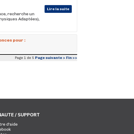
Lire la suite
nce, recherche un
Physiques Adaptées),
onces pour :
Page suivante >
Fin >>
Page 1 de 5
AUTE / SUPPORT
tre d'aide
ebook