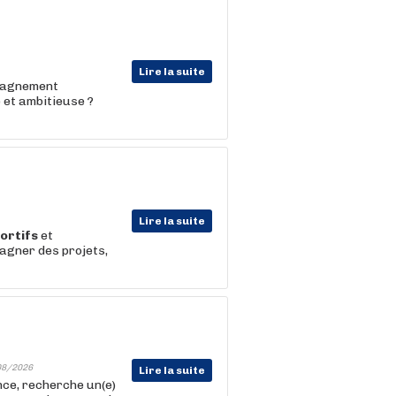
Lire la suite
mpagnement
 et ambitieuse ?
Lire la suite
ortifs
et
pagner des projets,
08/2026
Lire la suite
nce, recherche un(e)