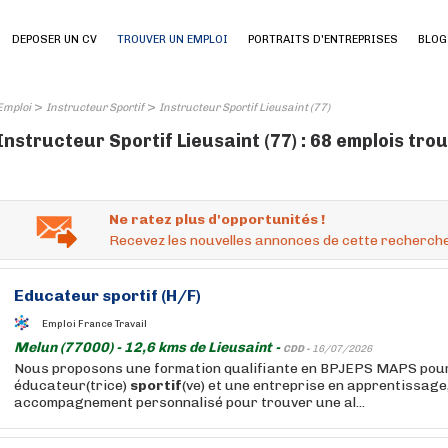
DEPOSER UN CV
TROUVER UN EMPLOI
PORTRAITS D'ENTREPRISES
BLOG
>
>
Emploi
Instructeur Sportif
Instructeur Sportif Lieusaint (77)
Instructeur Sportif Lieusaint (77) : 68 emplois tro
Ne ratez plus d'opportunités !
Recevez les nouvelles annonces de cette recherche
Educateur
sportif
(H/F)
Emploi France Travail
Melun (77000) - 12,6 kms de Lieusaint -
CDD -
16/07/2026
Nous proposons une formation qualifiante en BPJEPS MAPS pour
éducateur(trice)
sportif
(ve) et une entreprise en apprentissage
accompagnement personnalisé pour trouver une al...