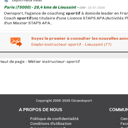
Emploi France Travail
Paris (75000) - 28,4 kms de Lieusaint -
CDD -
18/07/2026
Ownsport, l'agence de coaching
sportif
à domicile leader en Fra
Coach
sportif
(ve) titulaire d'une Licence STAPS APA (Activités 
d'un Master STAPS APA...
Soyez le premier à consulter les nouvelles ann
Emploi instructeur sportif - Lieusaint (77)
Haut de page - Métier instructeur-sportif
Copyright 2006-2026 Clicandsport
A PROPOS DE NOUS
COMMUN
Politique de confidentialité
Cen
Conditions d'utilisation
Fac