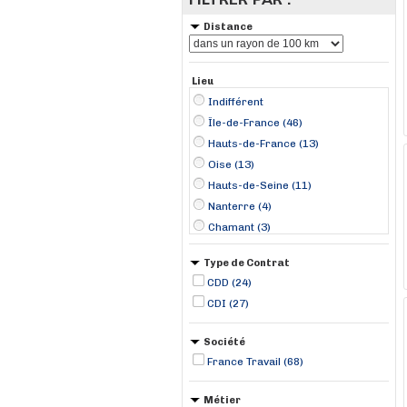
Distance
Lieu
Indifférent
Île-de-France (46)
Hauts-de-France (13)
Oise (13)
Hauts-de-Seine (11)
Nanterre (4)
Chamant (3)
Paris (3)
Type de Contrat
Saint-Just-en-Chaussée (3)
CDD (24)
Compiègne (2)
CDI (27)
La Celle-Saint-Cloud (2)
Melun (2)
Société
Nogent-le-Roi (2)
France Travail (68)
Épinay-sur-Seine (2)
13ème Arrondissement (1)
Métier