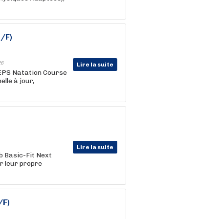
H/F)
26
Lire la suite
JEPS Natation Course
lle à jour,
Lire la suite
ub Basic-Fit Next
r leur propre
/F)