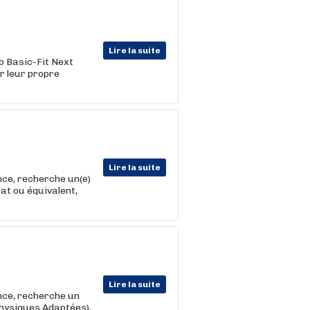
Lire la suite
ub Basic-Fit Next
r leur propre
Lire la suite
nce, recherche un(e)
tat ou équivalent,
Lire la suite
nce, recherche un
Physiques Adaptées),