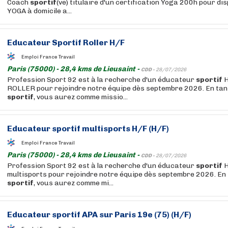
Coach
sportif
(ve) titulaire d'un certification Yoga 200h pour d
YOGA à domicile a...
Educateur
Sportif
Roller H/F
Emploi France Travail
Paris (75000) - 28,4 kms de Lieusaint -
CDD -
28/07/2026
Profession Sport 92 est à la recherche d'un éducateur
sportif
H
ROLLER pour rejoindre notre équipe dès septembre 2026. En ta
sportif
, vous aurez comme missio...
Educateur
sportif
multisports H/F (H/F)
Emploi France Travail
Paris (75000) - 28,4 kms de Lieusaint -
CDD -
28/07/2026
Profession Sport 92 est à la recherche d'un éducateur
sportif
H
multisports pour rejoindre notre équipe dès septembre 2026. En
sportif
, vous aurez comme mi...
Educateur
sportif
APA sur Paris 19e (75) (H/F)