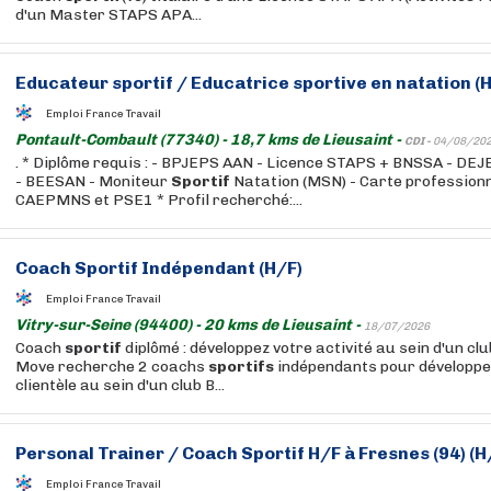
d'un Master STAPS APA...
Educateur
sportif
/ Educatrice sportive en natation (
Emploi France Travail
Pontault-Combault (77340) - 18,7 kms de Lieusaint -
CDI -
04/08/20
. * Diplôme requis : - BPJEPS AAN - Licence STAPS + BNSSA - DE
- BEESAN - Moniteur
Sportif
Natation (MSN) - Carte professionne
CAEPMNS et PSE1 * Profil recherché:...
Coach
Sportif
Indépendant (H/F)
Emploi France Travail
Vitry-sur-Seine (94400) - 20 kms de Lieusaint -
18/07/2026
Coach
sportif
diplômé : développez votre activité au sein d'un cl
Move recherche 2 coachs
sportifs
indépendants pour développe
clientèle au sein d'un club B...
Personal Trainer / Coach
Sportif
H/F à Fresnes (94) (H
Emploi France Travail