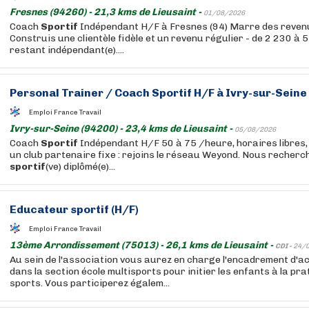
Fresnes (94260) - 21,3 kms de Lieusaint -
01/08/2026
Coach
Sportif
Indépendant H/F à Fresnes (94) Marre des revenu
Construis une clientèle fidèle et un revenu régulier - de 2 230 à 
restant indépendant(e)....
Personal Trainer / Coach
Sportif
H/F à Ivry-sur-Seine 
Emploi France Travail
Ivry-sur-Seine (94200) - 23,4 kms de Lieusaint -
05/08/2026
Coach
Sportif
Indépendant H/F 50 à 75 /heure, horaires libres,
un club partenaire fixe : rejoins le réseau Weyond. Nous recherc
sportif
(ve) diplômé(e)...
Educateur
sportif
(H/F)
Emploi France Travail
13ème Arrondissement (75013) - 26,1 kms de Lieusaint -
CDI -
24/
Au sein de l'association vous aurez en charge l'encadrement d'ac
dans la section école multisports pour initier les enfants à la pr
sports. Vous participerez égalem...