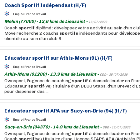
Coach
Sportif
Indépendant (H/F)
Emploi France Travail
Melun (77000) - 12,6 kms de Lieusaint -
18/07/2026
Coach
sportif
diplômé : développez votre activité au sein d'un cl
Move recherche 2 coachs
sportifs
indépendants pour développe
clientèle au sein d'un club B...
Educateur
sportif
sur Athis-Mons (91) (H/F)
Emploi France Travail
Athis-Mons (91200) - 13,9 kms de Lieusaint -
CDD -
25/07/2026
Ownsport, l'agence de coaching
sportif
à domicile leader en Fra
Educateur
sportif
(ve) titulaire d'un DEUG Staps, d'un Brevet d'É
pour dispenser des ...
Educateur
sportif
APA sur Sucy-en-Brie (94) (H/F)
Emploi France Travail
Sucy-en-Brie (94370) - 14,9 kms de Lieusaint -
CDD -
18/07/2026
Ownsport, l'agence de coaching
sportif
à domicile leader en Fra
Coach
sportif
(ve) titulaire d'une Licence STAPS APA (Activités 