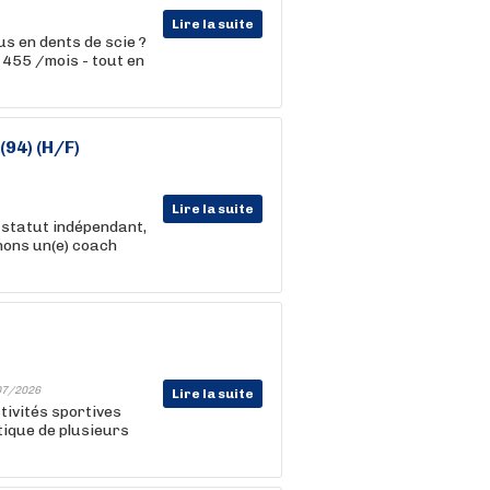
Lire la suite
s en dents de scie ?
5 455 /mois - tout en
(94) (H/F)
Lire la suite
 statut indépendant,
hons un(e) coach
07/2026
Lire la suite
tivités sportives
atique de plusieurs