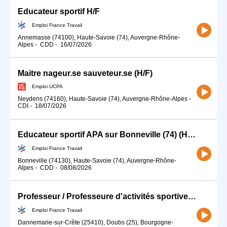
Educateur sportif H/F
Emploi France Travail
Annemasse (74100), Haute-Savoie (74), Auvergne-Rhône-
Alpes
-
CDD
-
16/07/2026
Maitre nageur.se sauveteur.se (H/F)
Emploi UCPA
Neydens (74160), Haute-Savoie (74), Auvergne-Rhône-Alpes
-
CDI
-
18/07/2026
Educateur sportif APA sur Bonneville (74) (H/F)
Emploi France Travail
Bonneville (74130), Haute-Savoie (74), Auvergne-Rhône-
Alpes
-
CDD
-
08/08/2026
Professeur / Professeure d'activités sportives (H/F)
Emploi France Travail
Dannemarie-sur-Crête (25410), Doubs (25), Bourgogne-