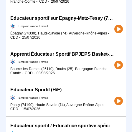
Franche-Comté
-
CDD
-
20/07/2026
Educateur sportif sur Epagny-Metz-Tessy (74) (H/F)
Emploi France Travail
Épagny (74330), Haute-Savoie (74), Auvergne-Rhône-Alpes
-
CDD
-
25/07/2026
Apprenti Éducateur Sportif BPJEPS Basket-Ball (H/F)
Emploi France Travail
Baume-les-Dames (25110), Doubs (25), Bourgogne-Franche-
Comté
-
CDD
-
03/08/2026
Educateur Sportif (H/F)
Emploi France Travail
Passy (74190), Haute-Savoie (74), Auvergne-Rhône-Alpes
-
CDD
-
15/07/2026
Educateur sportif / Educatrice sportive spécialisé(e) en activité (H/F)