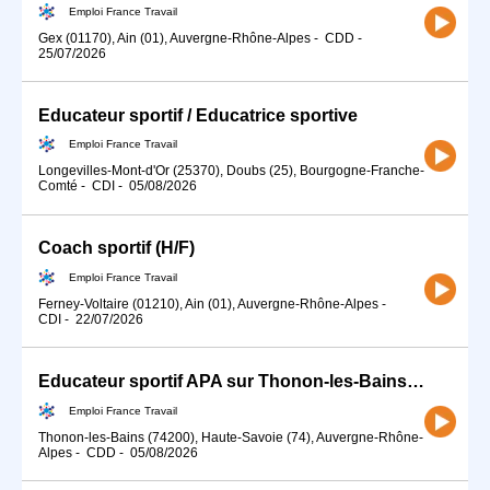
Emploi France Travail
Gex (01170), Ain (01), Auvergne-Rhône-Alpes
-
CDD
-
25/07/2026
Educateur sportif / Educatrice sportive
Emploi France Travail
Longevilles-Mont-d'Or (25370), Doubs (25), Bourgogne-Franche-
Comté
-
CDI
-
05/08/2026
Coach sportif (H/F)
Emploi France Travail
Ferney-Voltaire (01210), Ain (01), Auvergne-Rhône-Alpes
-
CDI
-
22/07/2026
Educateur sportif APA sur Thonon-les-Bains (74) (H/F)
Emploi France Travail
Thonon-les-Bains (74200), Haute-Savoie (74), Auvergne-Rhône-
Alpes
-
CDD
-
05/08/2026