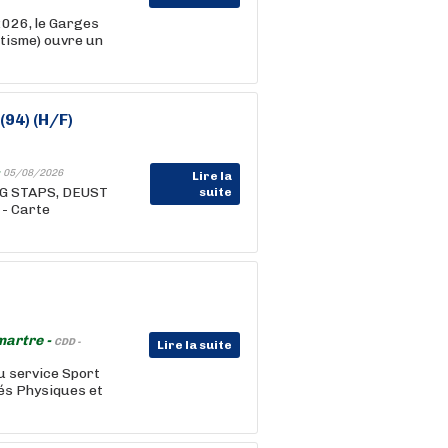
026, le Garges
étisme) ouvre un
(94) (H/F)
-
05/08/2026
Lire la
EUG STAPS, DEUST
suite
- Carte
martre -
CDD -
Lire la suite
au service Sport
és Physiques et