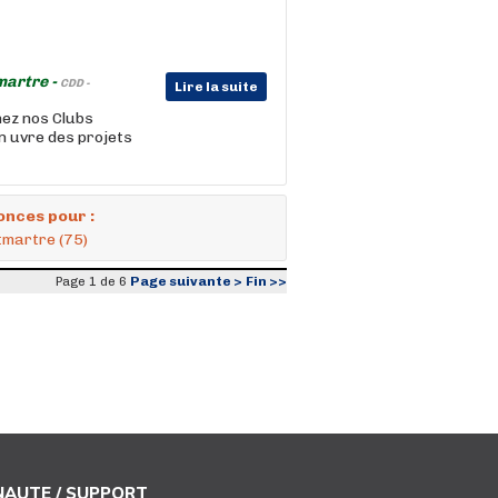
martre -
CDD -
Lire la suite
ez nos Clubs
n uvre des projets
onces pour :
tmartre (75)
Page suivante >
Fin >>
Page 1 de 6
AUTE / SUPPORT