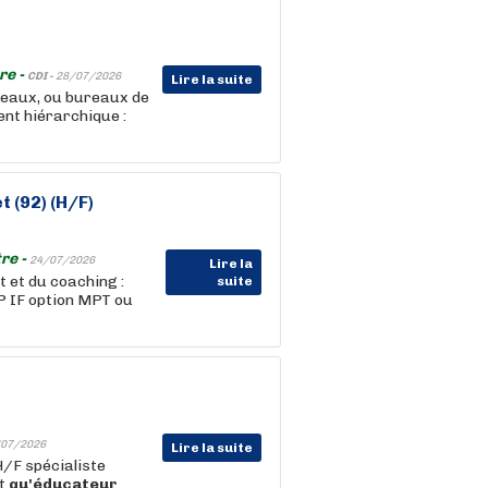
re -
CDI -
28/07/2026
Lire la suite
réneaux, ou bureaux de
nt hiérarchique :
 (92) (H/F)
re -
24/07/2026
Lire la
t et du coaching :
suite
 IF option MPT ou
07/2026
Lire la suite
H/F spécialiste
nt
qu'éducateur