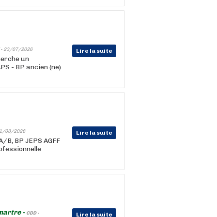
 -
23/07/2026
Lire la suite
herche un
APS - BP ancien (ne)
1/08/2026
Lire la suite
F A/B, BP JEPS AGFF
fessionnelle
martre -
CDD -
Lire la suite