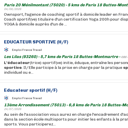
Paris 20 Ménilmontant (75020) - 5 kms de Paris 18 Buttes-Mon
04/08/2026
Ownsport, l'agence de coaching sportif à domicile leader en Fran
Coach sportif(ve) titulaire d'un certification Yoga 200h pour di
YOGA à domicile auprès d'un de ...
EDUCATEUR
SPORTIVE
(H/F)
Emploi France Travail
Les Lilas (93260) - 5,7 kms de Paris 18 Buttes-Montmartre -
CDI 
L'éducateur
(trice) sportif(ve) initie, éduque, entraîne les perso
sportive
. Il/Elle participe à la prise en charge par la pratique
sp
individuel ou e...
Educateur
sportif (H/F)
Emploi France Travail
13ème Arrondissement (75013) - 6,8 kms de Paris 18 Buttes-M
24/07/2026
Au sein de l'association vous aurez en charge l'encadrement d'ac
dans la section école multisports pour initier les enfants à la pr
sports. Vous participerez...