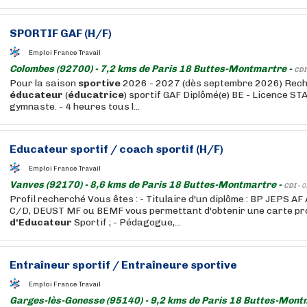
SPORTIF GAF (H/F)
Emploi France Travail
Colombes (92700) - 7,2 kms de Paris 18 Buttes-Montmartre -
CDI
Pour la saison
sportive
2026 - 2027 (dès septembre 2026) Rec
éducateur
(
éducatrice
) sportif GAF Diplômé(e) BE - Licence ST
gymnaste. - 4 heures tous l...
Educateur
sportif / coach sportif (H/F)
Emploi France Travail
Vanves (92170) - 8,6 kms de Paris 18 Buttes-Montmartre -
CDI -
0
Profil recherché Vous êtes : - Titulaire d'un diplôme : BP JEPS A
C/D, DEUST MF ou BEMF vous permettant d'obtenir une carte pro
d'Educateur
Sportif ; - Pédagogue,...
Entraîneur sportif / Entraîneure
sportive
Emploi France Travail
Garges-lès-Gonesse (95140) - 9,2 kms de Paris 18 Buttes-Mont