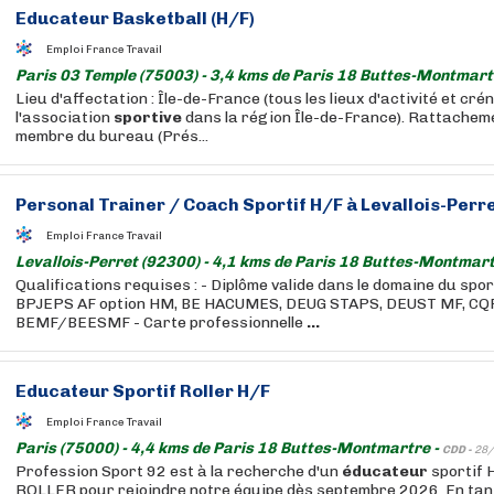
Educateur
Basketball (H/F)
Emploi France Travail
Paris 03 Temple (75003) - 3,4 kms de Paris 18 Buttes-Montmart
Lieu d'affectation : Île-de-France (tous les lieux d'activité et c
l'association
sportive
dans la région Île-de-France). Rattacheme
membre du bureau (Prés...
Personal Trainer / Coach Sportif H/F à Levallois-Perret
Emploi France Travail
Levallois-Perret (92300) - 4,1 kms de Paris 18 Buttes-Montmart
Qualifications requises : - Diplôme valide dans le domaine du spor
BPJEPS AF option HM, BE HACUMES, DEUG STAPS, DEUST MF, CQP
BEMF/BEESMF - Carte professionnelle
...
Educateur
Sportif Roller H/F
Emploi France Travail
Paris (75000) - 4,4 kms de Paris 18 Buttes-Montmartre -
CDD -
28/
Profession Sport 92 est à la recherche d'un
éducateur
sportif 
ROLLER pour rejoindre notre équipe dès septembre 2026. En ta