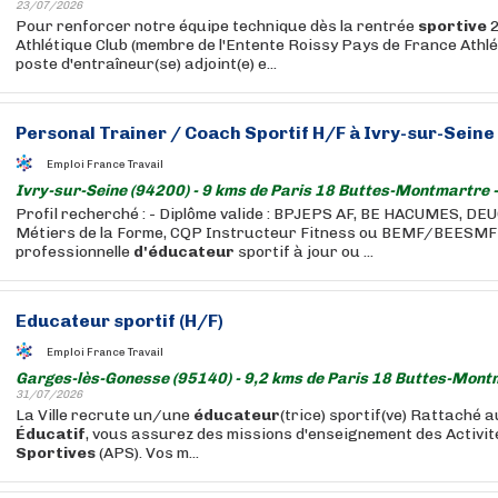
23/07/2026
Pour renforcer notre équipe technique dès la rentrée
sportive
2
Athlétique Club (membre de l'Entente Roissy Pays de France Athl
poste d'entraîneur(se) adjoint(e) e...
Personal Trainer / Coach Sportif H/F à Ivry-sur-Seine 
Emploi France Travail
Ivry-sur-Seine (94200) - 9 kms de Paris 18 Buttes-Montmartre 
Profil recherché : - Diplôme valide : BPJEPS AF, BE HACUMES, D
Métiers de la Forme, CQP Instructeur Fitness ou BEMF/BEESMF 
professionnelle
d'éducateur
sportif à jour ou ...
Educateur
sportif (H/F)
Emploi France Travail
Garges-lès-Gonesse (95140) - 9,2 kms de Paris 18 Buttes-Mont
31/07/2026
La Ville recrute un/une
éducateur
(trice) sportif(ve) Rattaché 
Éducatif
, vous assurez des missions d'enseignement des Activit
Sportives
(APS). Vos m...