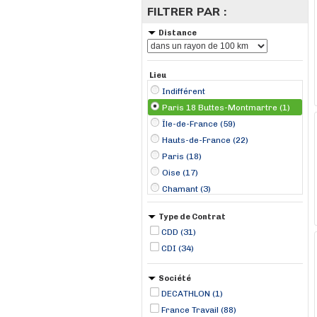
FILTRER PAR :
Distance
Lieu
Indifférent
Paris 18 Buttes-Montmartre (1)
Île-de-France (59)
Hauts-de-France (22)
Paris (18)
Oise (17)
Chamant (3)
Garges-lès-Gonesse (3)
Type de Contrat
Paris (3)
CDD (31)
Saint-Just-en-Chaussée (3)
CDI (34)
Soissons (3)
Beauvais (2)
Société
Compiègne (2)
DECATHLON (1)
Creil (2)
France Travail (88)