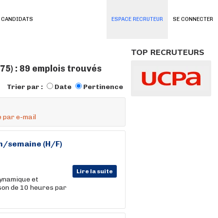
 CANDIDATS
ESPACE RECRUTEUR
SE CONNECTER
TOP RECRUTEURS
5) : 89 emplois trouvés
Trier par :
Date
Pertinence
 par e-mail
0h/semaine (H/F)
Lire la suite
 dynamique et
ison de 10 heures par