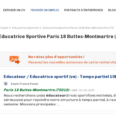
DEPOSER UN CV
TROUVER UN EMPLOI
PORTRAITS D'ENTREPRISES
BLOG
>
>
Emploi
Educatrice Sportive
Educatrice Sportive Paris 18 Buttes-Montmartre (75)
Educatrice Sportive Paris 18 Buttes-Montmartre (7
Ne ratez plus d'opportunités !
Recevez les nouvelles annonces de cette recherche
Educateur
/
Educatrice
sportif (ve) - Temps partiel 1
Emploi France Travail
Paris 18 Buttes-Montmartre (75018) -
CDI -
04/08/2026
Nous recherchons un(e)
éducateur
(trice) sportif(ve) motivé(e),
sérieux(se) pour rejoindre notre structure à temps partiel, à ra
semaine. Missions principales :...