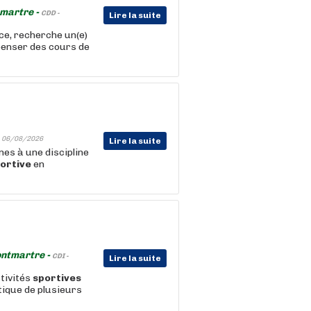
tmartre -
CDD -
Lire la suite
ce, recherche un(e)
spenser des cours de
-
06/08/2026
Lire la suite
nnes à une discipline
ortive
en
ontmartre -
CDI -
Lire la suite
tivités
sportives
atique de plusieurs