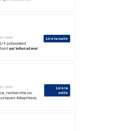
07/2026
Lire la suite
H/F polyvalent
 tant
qu'éducateur
07/2026
Lire la
nce, recherche un
suite
hysiques Adaptées),