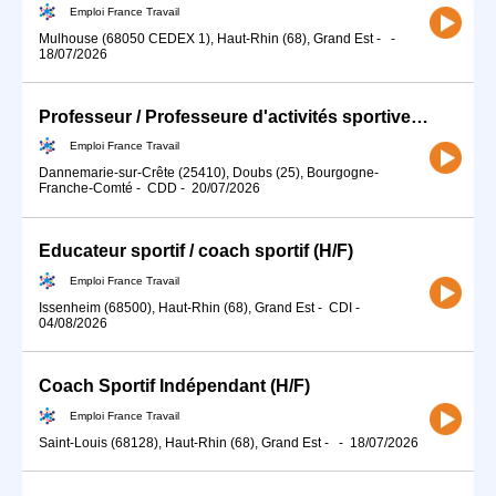
Emploi France Travail
Mulhouse (68050 CEDEX 1), Haut-Rhin (68), Grand Est
-
-
18/07/2026
Professeur / Professeure d'activités sportives (H/F)
Emploi France Travail
Dannemarie-sur-Crête (25410), Doubs (25), Bourgogne-
Franche-Comté
-
CDD
-
20/07/2026
Educateur sportif / coach sportif (H/F)
Emploi France Travail
Issenheim (68500), Haut-Rhin (68), Grand Est
-
CDI
-
04/08/2026
Coach Sportif Indépendant (H/F)
Emploi France Travail
Saint-Louis (68128), Haut-Rhin (68), Grand Est
-
-
18/07/2026