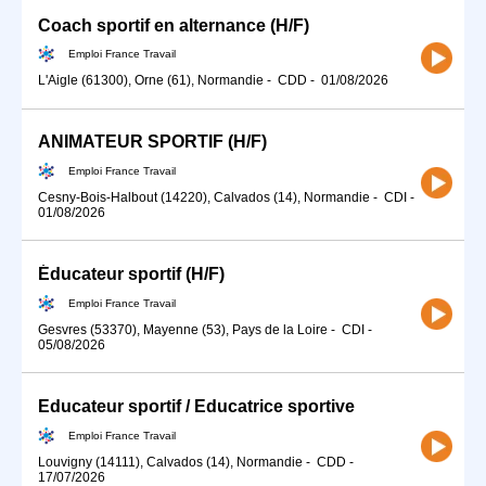
Coach sportif en alternance (H/F)
Emploi France Travail
L'Aigle (61300), Orne (61), Normandie
-
CDD
-
01/08/2026
ANIMATEUR SPORTIF (H/F)
Emploi France Travail
Cesny-Bois-Halbout (14220), Calvados (14), Normandie
-
CDI
-
01/08/2026
Éducateur sportif (H/F)
Emploi France Travail
Gesvres (53370), Mayenne (53), Pays de la Loire
-
CDI
-
05/08/2026
Educateur sportif / Educatrice sportive
Emploi France Travail
Louvigny (14111), Calvados (14), Normandie
-
CDD
-
17/07/2026