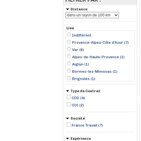
Distance
Lieu
Indifférent
Provence-Alpes-Côte d'Azur (7)
Var (6)
Alpes-de-Haute-Provence (1)
Aiglun (1)
Bormes-les-Mimosas (1)
Brignoles (1)
La Garde (1)
Type de Contrat
Les Arcs (1)
CDD (4)
Saint-Raphaël (1)
CDI (2)
Sainte-Maxime (1)
Société
France Travail (7)
Expérience