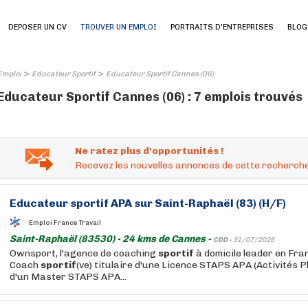
DEPOSER UN CV
TROUVER UN EMPLOI
PORTRAITS D'ENTREPRISES
BLOG
>
>
Emploi
Educateur Sportif
Educateur Sportif Cannes (06)
Educateur Sportif Cannes (06) : 7 emplois trouvés
Ne ratez plus d'opportunités !
Recevez les nouvelles annonces de cette recherche
Educateur
sportif
APA sur Saint-Raphaël (83) (H/F)
Emploi France Travail
Saint-Raphaël (83530) - 24 kms de Cannes -
CDD -
31/07/2026
Ownsport, l'agence de coaching
sportif
à domicile leader en Fra
Coach
sportif
(ve) titulaire d'une Licence STAPS APA (Activités 
d'un Master STAPS APA...