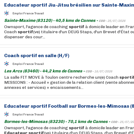
Educateur
sportif
Jiu-Jitsu brésilien sur Sainte-Maxim
Emploi France Travail
Sainte-Maxime (83120) - 40,5 kms de Cannes -
CDD -
25/07/2026
Ownsport, l'agence de coaching
sportif
à domicile leader en Fra
Coach
sportif
(ve) titulaire d'un DEUG Staps, d'un Brevet d'État o
dispenser des cour...
Coach
sportif
en salle (H/F)
Emploi France Travail
Les Arcs (83460) - 44,2 kms de Cannes -
CDD -
18/07/2026
La salle FIT MOVE à Toulon centre recherche un(e) Coach
sporti
MISSIONS : - Accueil + gestion de la relation client (vente abonn
annexes et services) + encaissements...
Educateur
sportif
Football sur Bormes-les-Mimosas (8
Emploi France Travail
Bormes-les-Mimosas (83230) - 70,1 kms de Cannes -
CDD -
25/07/20
Ownsport, l'agence de coaching
sportif
à domicile leader en Fra
Educateur
sportif
(ve) titulaire d'un DEUG Staps, d'un Brevet d'