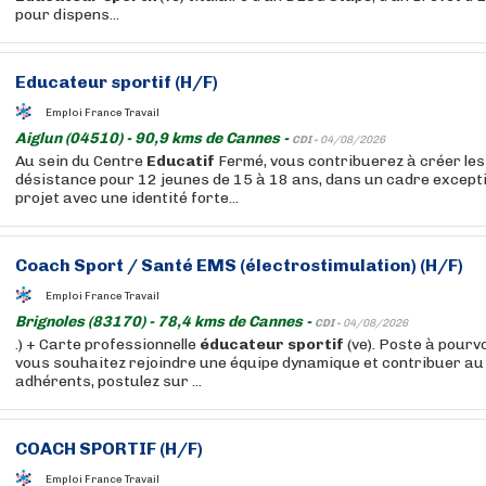
pour dispens...
Educateur
sportif
(H/F)
Emploi France Travail
Aiglun (04510) - 90,9 kms de Cannes -
CDI -
04/08/2026
Au sein du Centre
Educatif
Fermé, vous contribuerez à créer les 
désistance pour 12 jeunes de 15 à 18 ans, dans un cadre excepti
projet avec une identité forte...
Coach Sport / Santé EMS (électrostimulation) (H/F)
Emploi France Travail
Brignoles (83170) - 78,4 kms de Cannes -
CDI -
04/08/2026
.) + Carte professionnelle
éducateur
sportif
(ve). Poste à pourv
vous souhaitez rejoindre une équipe dynamique et contribuer au 
adhérents, postulez sur ...
COACH
SPORTIF
(H/F)
Emploi France Travail