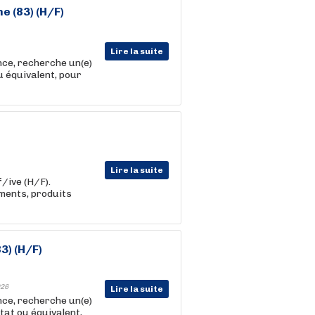
e (83) (H/F)
Lire la suite
nce, recherche un(e)
u équivalent, pour
Lire la suite
f
/ive (H/F).
ements, produits
3) (H/F)
26
Lire la suite
nce, recherche un(e)
État ou équivalent,