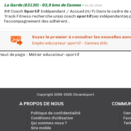
La Garde (83130) - 93,9 kms de Cannes -
04/08/2026
## Coach
Sportif
Indépendant / Accueil (H/F) Dans le cadre de 
Track Fitness recherche un(e) coach
sportif
(ve) indépendant(e)
l'accompagnement des adhérent...
Soyez le premier à consulter les nouvelles ann
Emploi educateur sportif - Cannes (06)
Haut de page - Métier educateur-sportif
Copyright 2006-2026 Clicandsport
A PROPOS DE NOUS
COMMUN
Politique de confidentialité
Cen
Conditions d'utilisation
Fac
Qui sommes-nous ?
Twi
Site mobile