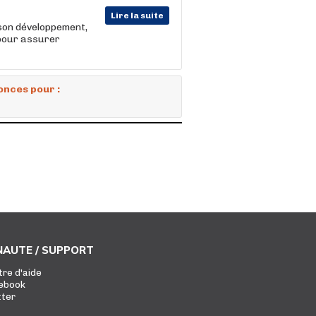
Lire la suite
son développement,
 pour assurer
onces pour :
AUTE / SUPPORT
tre d'aide
ebook
tter